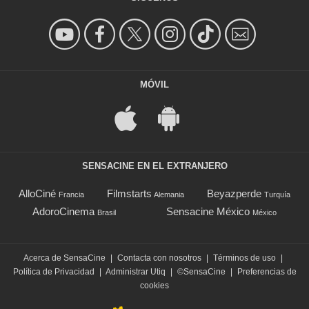
MÓVIL
SENSACINE EN EL EXTRANJERO
AlloCiné
Filmstarts
Beyazperde
Francia
Alemania
Turquía
AdoroCinema
Sensacine México
Brasil
México
Acerca de SensaCine
|
Contacta con nosotros
|
Términos de uso
|
Política de Privacidad
|
Administrar Utiq
|
©SensaCine
|
Preferencias de
cookies