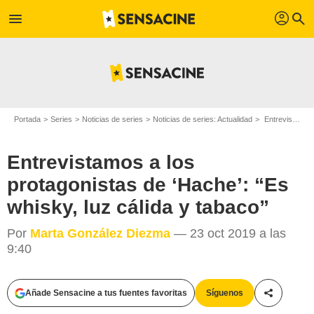
profil
menu
search
Portada
Series
Noticias de series
Noticias de series: Actualidad
Entrevistamos a los protagonistas de ‘Hache’: “Es whisky, luz cálida y tabaco”
Entrevistamos a los
protagonistas de ‘Hache’: “Es
whisky, luz cálida y tabaco”
Por
Marta González Diezma
— 23 oct 2019 a las
9:40
Añade Sensacine a tus fuentes favoritas
Síguenos
Compartir