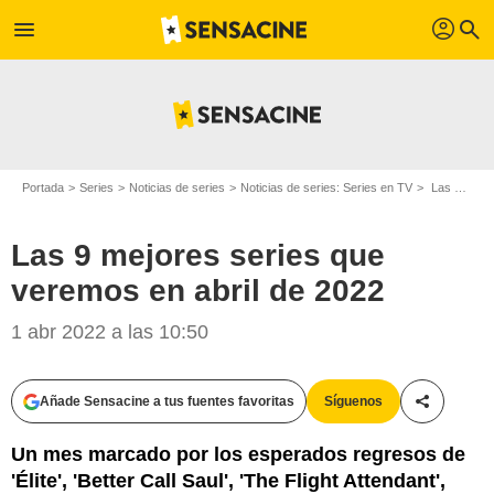
profil
menu
search
Portada
Series
Noticias de series
Noticias de series: Series en TV
Las 9 mejores series que veremos en abril de 2022
Las 9 mejores series que
veremos en abril de 2022
1 abr 2022 a las 10:50
Añade Sensacine a tus fuentes favoritas
Síguenos
Compartir
Un mes marcado por los esperados regresos de
'Élite', 'Better Call Saul', 'The Flight Attendant',