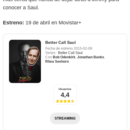
conocer a Saul.
Estreno:
19 de abril en Movistar+
Better Call Saul
Fecha de estreno
2015-02-08
Series :
Better Call Saul
Con
Bob Odenkirk
,
Jonathan Banks
,
Rhea Seehorn
Usuarios
4,4
STREAMING