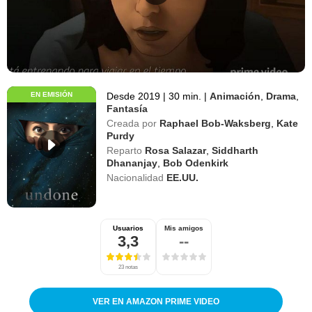
EN EMISIÓN
Desde 2019
|
30 min.
|
Animación
,
Drama
,
Fantasía
Creada por
Raphael Bob-Waksberg
,
Kate
Purdy
Reparto
Rosa Salazar
,
Siddharth
Dhananjay
,
Bob Odenkirk
Nacionalidad
EE.UU.
Usuarios
Mis amigos
3,3
--
23 notas
VER EN AMAZON PRIME VIDEO