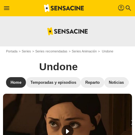
profil
menu
search
Portada
Series
Series recomendadas
Series Animación
Undone
Undone
Home
Temporadas y episodios
Reparto
Noticias