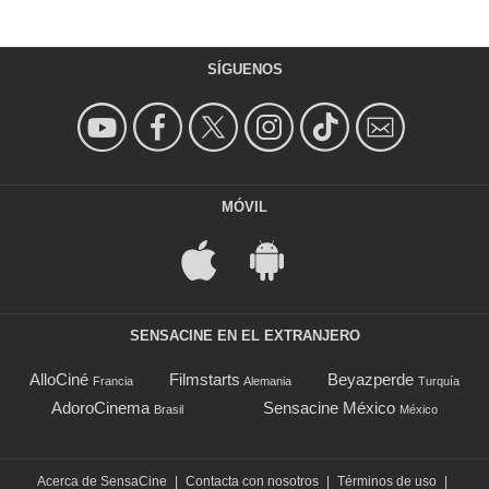
SÍGUENOS
MÓVIL
SENSACINE EN EL EXTRANJERO
AlloCiné
Filmstarts
Beyazperde
Francia
Alemania
Turquía
AdoroCinema
Sensacine México
Brasil
México
Acerca de SensaCine
|
Contacta con nosotros
|
Términos de uso
|