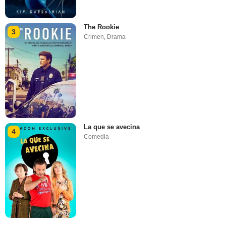
The Rookie
3
Crimen
,
Drama
La que se avecina
4
Comedia