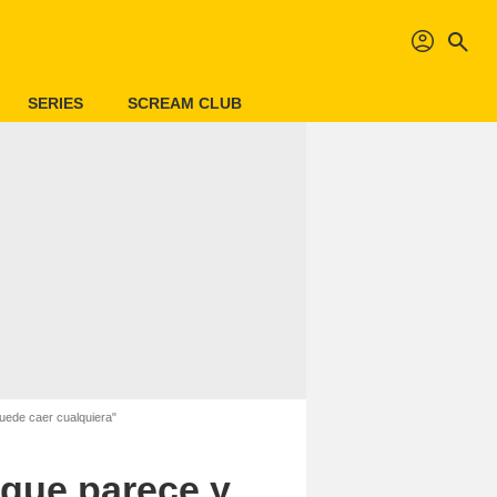
profil
search
SERIES
SCREAM CLUB
uede caer cualquiera"
 que parece y