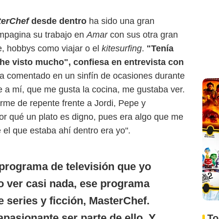
terChef
desde dentro
ha sido una gran
ompagina su trabajo en
Amar
con sus otra gran
e, hobbys como viajar o el
kitesurfing
.
"Tenía
he visto mucho", confiesa en entrevista con
ha comentado en un sinfín de ocasiones durante
 a mí, que me gusta la cocina, me gustaba ver.
arme de repente frente a Jordi, Pepe y
por qué un plato es digno, pues era algo que me
 el que estaba ahí dentro era yo".
programa de televisión que yo
o ver casi nada, ese programa
e series y ficción, MasterChef.
apasionante ser parte de ello. Y
To