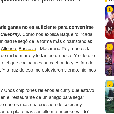
1
rle ganas no es suficiente para convertirse
Celebrity
. Como nos explica Baqueiro, "cada
unidad le llegó de la forma más circunstancial:
2
o
Alfonso [Bassavé]
. Macarena Rey, que es la
de mi hermano y le tanteó un poco. Y él le dijo:
o el que cocina y es un cachondo y es fan del
Y a raíz de eso me estuvieron viendo, hicimos
3
? Unos chipirones rellenos al curry que estuvo
n el restaurante de un amigo para llegar
de que es más una cuestión de cocinar y
con un plato más sencillo me hubiese valido",