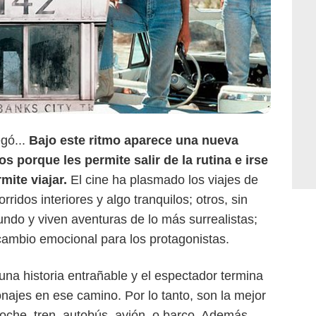
egó...
Bajo este ritmo aparece una nueva
s porque les permite salir de la rutina e irse
mite viajar.
El cine ha plasmado los viajes de
ridos interiores y algo tranquilos; otros, sin
ndo y viven aventuras de lo más surrealistas;
cambio emocional para los protagonistas.
 una historia entrañable y el espectador termina
ajes en ese camino. Por lo tanto, son la mejor
coche, tren, autobús, avión, o barco. Además,