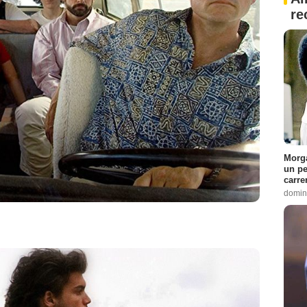
re
Morga
un pe
carre
domin