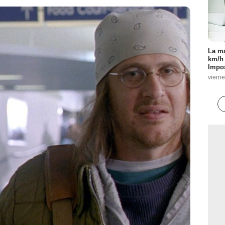
La má
km/h 
Impos
vierne