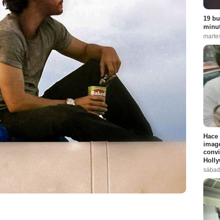
19 bu
minut
martes
Hace 
image
convi
Holl
sábad