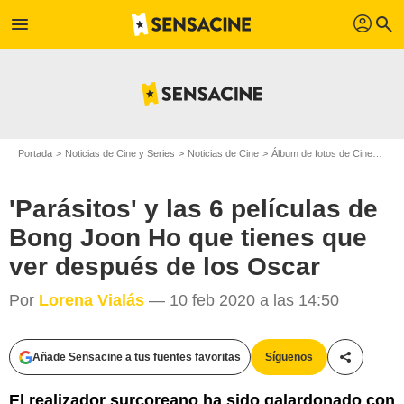
profil
menu
search
Portada
Noticias de Cine y Series
Noticias de Cine
Álbum de fotos de Cine
'Par
'Parásitos' y las 6 películas de
Bong Joon Ho que tienes que
ver después de los Oscar
Por
Lorena Vialás
— 10 feb 2020 a las 14:50
Añade Sensacine a tus fuentes favoritas
Síguenos
Compartir
El realizador surcoreano ha sido galardonado con