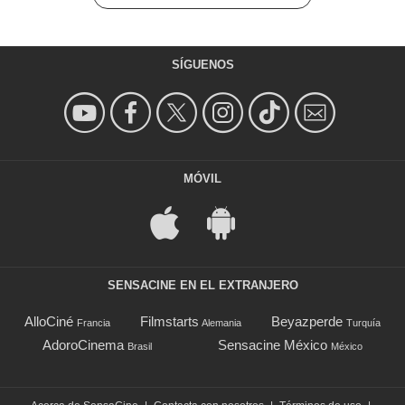
SÍGUENOS
MÓVIL
SENSACINE EN EL EXTRANJERO
AlloCiné
Filmstarts
Beyazperde
Francia
Alemania
Turquía
AdoroCinema
Sensacine México
Brasil
México