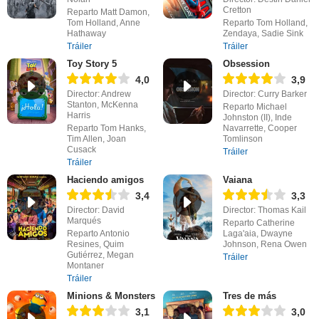
Cretton
Reparto Matt Damon,
Tom Holland, Anne
Reparto Tom Holland,
Hathaway
Zendaya, Sadie Sink
Tráiler
Tráiler
Toy Story 5
Obsession
4,0
3,9
Director: Andrew
Director: Curry Barker
Stanton, McKenna
Reparto Michael
Harris
Johnston (II), Inde
Reparto Tom Hanks,
Navarrette, Cooper
Tim Allen, Joan
Tomlinson
Cusack
Tráiler
Tráiler
Haciendo amigos
Vaiana
3,4
3,3
Director: David
Director: Thomas Kail
Marqués
Reparto Catherine
Reparto Antonio
Laga'aia, Dwayne
Resines, Quim
Johnson, Rena Owen
Gutiérrez, Megan
Tráiler
Montaner
Tráiler
Minions & Monsters
Tres de más
3,1
3,0