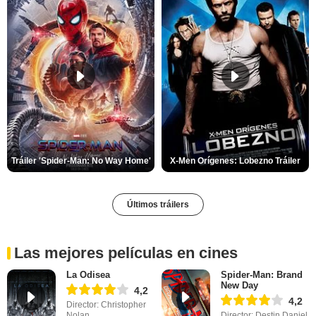
Tráiler 'Spider-Man: No Way Home'
X-Men Orígenes: Lobezno Tráiler
Últimos tráilers
Las mejores películas en cines
La Odisea
Spider-Man: Brand
New Day
4,2
4,2
Director: Christopher
Nolan
Director: Destin Daniel