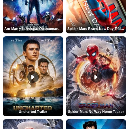
Ant-Man y la Avispa: Quantumanía Tráiler (2)
Spider-Man: Brand New Day Tráiler (3)
Uncharted Trailer
Spider-Man: No Way Home Teaser