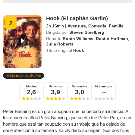
Hook (El capitán Garfio)
2
2h 16min
|
Aventura
,
Comedia
,
Familia
Dirigida por
Steven Spielberg
Reparto
Robin Williams
,
Dustin Hoffman
,
Julia Roberts
Título original
Hook
a partir de 10 años
Medios
Usuarios
Sensacine
Mis amigos
2,6
3,9
3,0
--
Peter Banning es un gran abogado que ha perdido su infancia. A
los cuarenta años Peter Banning, que un día fue Peter Pan, es un
hombre que está tan ocupado con su trabajo que ha dejado de
darle atención a su familia y ha olvidado su origen. Sus dos hijos