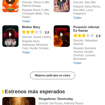
Director: Pierre Coffin,
Director: Mar Olid
Patrick Delage
Reparto Salva Reina,
Reparto Pierre Coffin,
Kira Miró, Luna
Christoph Waltz, Trey
Fulgencio
Parker
Tráiler
Tráiler
Mother Mary
Posesión infernal:
En llamas
3,0
2,9
Director: David Lowery
Director: Sébastien
Reparto Anne
Vaniček
Hathaway, Michaela
Coel, Hunter Schafer
Reparto Souheila
Yacoub, Hunter
Tráiler
Doohan, Luciane
Buchanan
Tráiler
Mejores películas en cines
Estrenos más esperados
Vengadores: Doomsday
Director Joe Russo, Anthony Russo