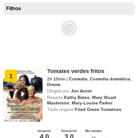
Mejores películas para niños
Filtros
Tomates verdes fritos
1
2h 10min
|
Comedia
,
Comedia dramática
,
Drama
Dirigida por
Jon Avnet
Reparto
Kathy Bates
,
Mary Stuart
Masterson
,
Mary-Louise Parker
Título original
Fried Green Tomatoes
Usuarios
Sensacine
Mis amigos
4,0
3,0
--