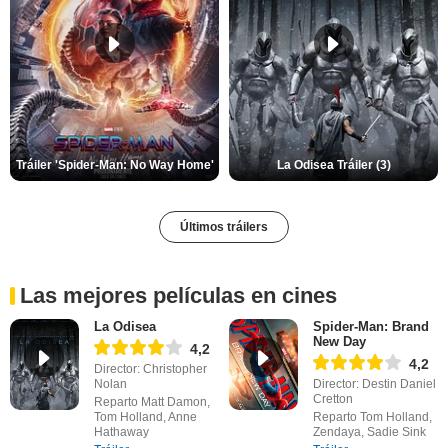
Tráiler 'Spider-Man: No Way Home'
La Odisea Tráiler (3)
Últimos tráilers
Las mejores películas en cines
La Odisea
Spider-Man: Brand
New Day
4,2
4,2
Director: Christopher
Nolan
Director: Destin Daniel
Cretton
Reparto Matt Damon,
Tom Holland, Anne
Reparto Tom Holland,
Hathaway
Zendaya, Sadie Sink