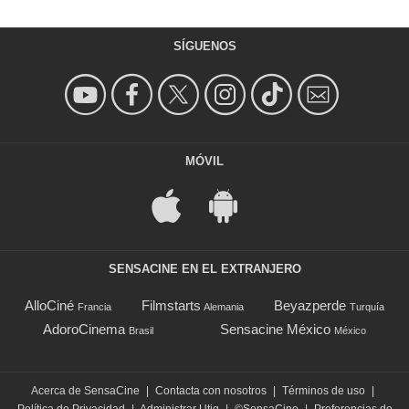
SÍGUENOS
MÓVIL
SENSACINE EN EL EXTRANJERO
AlloCiné
Filmstarts
Beyazperde
Francia
Alemania
Turquía
AdoroCinema
Sensacine México
Brasil
México
Acerca de SensaCine
|
Contacta con nosotros
|
Términos de uso
|
Política de Privacidad
|
Administrar Utiq
|
©SensaCine
|
Preferencias de