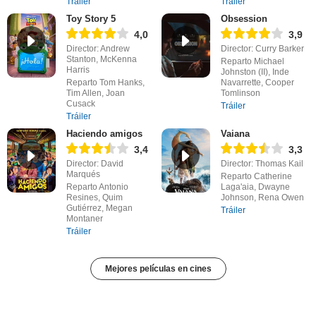
Tráiler
Tráiler
Toy Story 5
Obsession
4,0
3,9
Director: Andrew
Director: Curry Barker
Stanton, McKenna
Reparto Michael
Harris
Johnston (II), Inde
Reparto Tom Hanks,
Navarrette, Cooper
Tim Allen, Joan
Tomlinson
Cusack
Tráiler
Tráiler
Haciendo amigos
Vaiana
3,4
3,3
Director: David
Director: Thomas Kail
Marqués
Reparto Catherine
Reparto Antonio
Laga'aia, Dwayne
Resines, Quim
Johnson, Rena Owen
Gutiérrez, Megan
Tráiler
Montaner
Tráiler
Mejores películas en cines