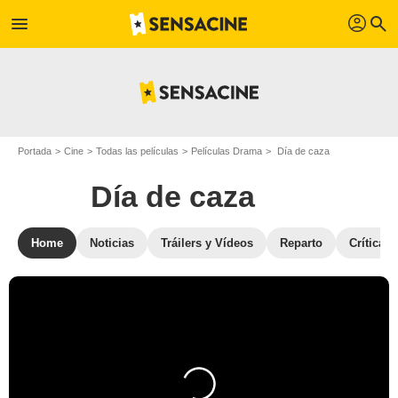
profil
menu
search
Portada
Cine
Todas las películas
Películas Drama
Día de caza
Día de caza
Home
Noticias
Tráilers y Vídeos
Reparto
Críticas