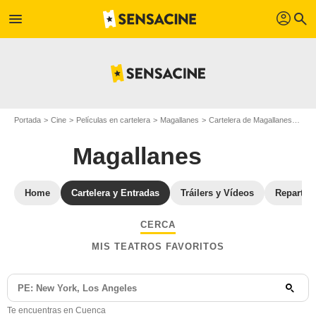
profil
menu
search
Portada
Cine
Películas en cartelera
Magallanes
Cartelera de Magallanes
Mag
Magallanes
Home
Cartelera y Entradas
Tráilers y Vídeos
Reparto
CERCA
MIS TEATROS FAVORITOS
Te encuentras en Cuenca