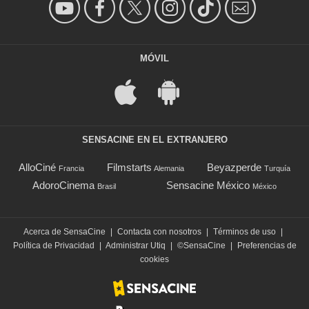
MÓVIL
SENSACINE EN EL EXTRANJERO
AlloCiné
Filmstarts
Beyazperde
Francia
Alemania
Turquía
AdoroCinema
Sensacine México
Brasil
México
Acerca de SensaCine
|
Contacta con nosotros
|
Términos de uso
|
Política de Privacidad
|
Administrar Utiq
|
©SensaCine
|
Preferencias de
cookies