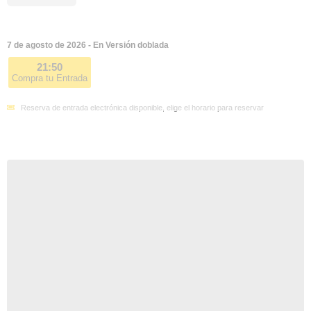
7 de agosto de 2026 - En Versión doblada
21:50
Compra tu Entrada
Reserva de entrada electrónica disponible, elige el horario para reservar