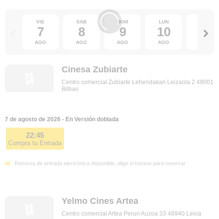
VIE
SÁB
DOM
LUN
MAR
7
8
9
10
11
AGO
AGO
AGO
AGO
AGO
Cinesa Zubiarte
Centro comercial Zubiarte Lehendakari Leizaola 2 48001
Bilbao
7 de agosto de 2026 - En Versión doblada
22:45
Compra tu Entrada
Reserva de entrada electrónica disponible, elige el horario para reservar
Yelmo Cines Artea
Centro comercial Artea Peruri Auzoa 33 48940 Leioa