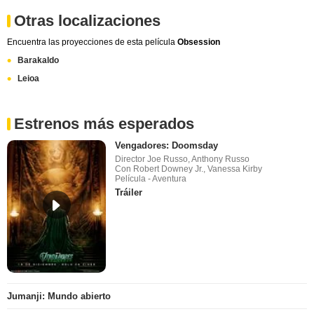
Otras localizaciones
Encuentra las proyecciones de esta película
Obsession
Barakaldo
Leioa
Estrenos más esperados
Vengadores: Doomsday
Director Joe Russo, Anthony Russo
Con Robert Downey Jr., Vanessa Kirby
Película - Aventura
Tráiler
Jumanji: Mundo abierto