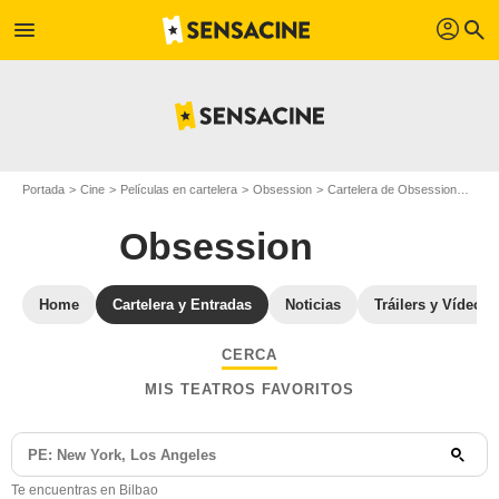
profil
menu
search
Portada
Cine
Películas en cartelera
Obsession
Cartelera de Obsession
Obse
Obsession
Home
Cartelera y Entradas
Noticias
Tráilers y Vídeos
CERCA
MIS TEATROS FAVORITOS
Te encuentras en Bilbao