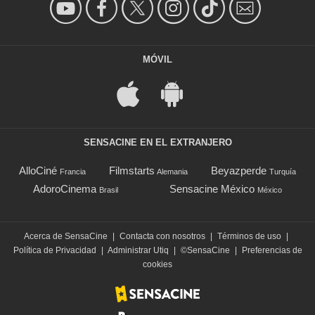
MÓVIL
SENSACINE EN EL EXTRANJERO
AlloCiné
Filmstarts
Beyazperde
Francia
Alemania
Turquía
AdoroCinema
Sensacine México
Brasil
México
Acerca de SensaCine
|
Contacta con nosotros
|
Términos de uso
|
Política de Privacidad
|
Administrar Utiq
|
©SensaCine
|
Preferencias de
cookies