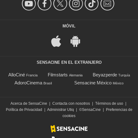
MÓVIL
SENSACINE EN EL EXTRANJERO
AlloCiné
Filmstarts
Beyazperde
Francia
Alemania
Turquía
AdoroCinema
Sensacine México
Brasil
México
Acerca de SensaCine
|
Contacta con nosotros
|
Términos de uso
|
Política de Privacidad
|
Administrar Utiq
|
©SensaCine
|
Preferencias de
cookies