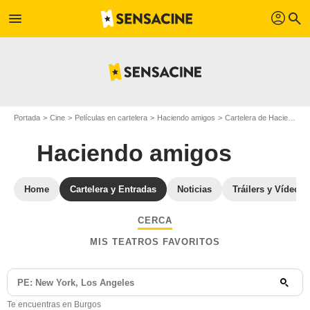
profil
menu
search
Portada
Cine
Películas en cartelera
Haciendo amigos
Cartelera de Haciendo amigos
Haciendo amigos
Home
Cartelera y Entradas
Noticias
Tráilers y Vídeos
CERCA
MIS TEATROS FAVORITOS
Te encuentras en Burgos