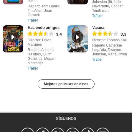
Harris
Johnston (II), Inde
Reparto Tom Hanks,
Navarrette, Cooper
Tim Allen, Joan
Tomlinson
Cusack
Tráiler
Tráiler
Haciendo amigos
Vaiana
3,4
3,3
Director: David
Director: Thomas Kail
Marqués
Reparto Catherine
Reparto Antonio
Laga'aia, Dwayne
Resines, Quim
Johnson, Rena Owen
Gutiérrez, Megan
Tráiler
Montaner
Tráiler
Mejores películas en cines
SÍGUENOS