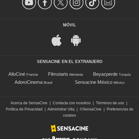
MÓVIL
SENSACINE EN EL EXTRANJERO
AlloCiné
Filmstarts
Beyazperde
Francia
Alemania
Turquía
AdoroCinema
Sensacine México
Brasil
México
Acerca de SensaCine
|
Contacta con nosotros
|
Términos de uso
|
Política de Privacidad
|
Administrar Utiq
|
©SensaCine
|
Preferencias de
cookies