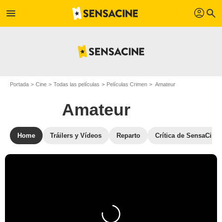
profil
menu
search
Portada
Cine
Todas las películas
Películas Crimen
Amateur
Amateur
Home
Tráilers y Vídeos
Reparto
Crítica de SensaCine