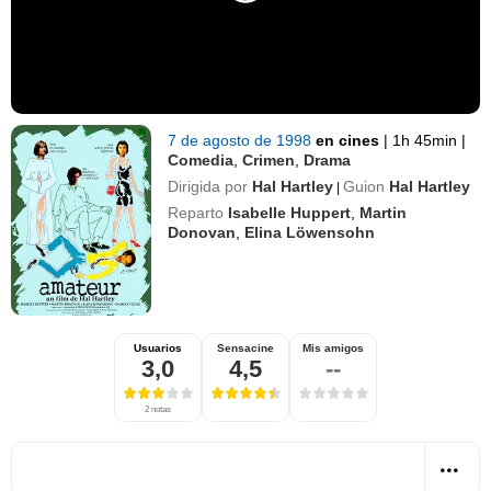
7 de agosto de 1998
en cines
|
1h 45min
|
Comedia
,
Crimen
,
Drama
Dirigida por
Hal Hartley
Guion
Hal Hartley
|
Reparto
Isabelle Huppert
,
Martin
Donovan
,
Elina Löwensohn
Usuarios
Sensacine
Mis amigos
3,0
4,5
--
2 notas