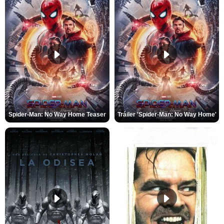
Spider-Man: No Way Home Teaser
Tráiler 'Spider-Man: No Way Home'