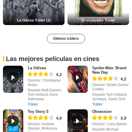
La Odisea Tráiler (3)
El resplandor Tráiler
Últimos tráilers
Las mejores películas en cines
La Odisea
Spider-Man: Brand
New Day
4,2
4,2
Director: Christopher
Nolan
Director: Destin Daniel
Cretton
Reparto Matt Damon,
Tom Holland, Anne
Reparto Tom Holland,
Hathaway
Zendaya, Sadie Sink
Tráiler
Tráiler
Toy Story 5
Obsession
4,0
3,9
Director: Andrew
Director: Curry Barker
Stanton, McKenna
Reparto Michael