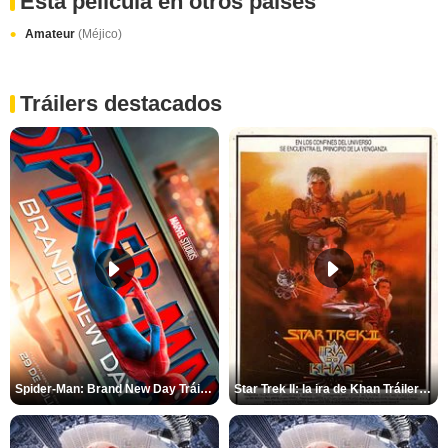
Esta película en otros paises
Amateur
(Méjico)
Tráilers destacados
Spider-Man: Brand New Day Tráiler (3)
Star Trek II: la ira de Khan Tráiler VO