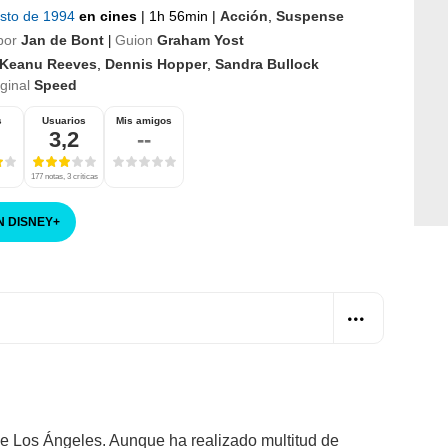
osto de 1994
en cines
|
1h 56min
|
Acción
,
Suspense
por
Jan de Bont
Guion
Graham Yost
|
Keanu Reeves
,
Dennis Hopper
,
Sandra Bullock
iginal
Speed
s
Usuarios
Mis amigos
3,2
--
177 notas, 3 críticas
N DISNEY
+
de Los Ángeles. Aunque ha realizado multitud de