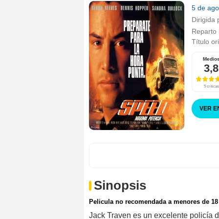
5 de ag
Dirigida 
Reparto
Título or
Medio
3,8
5 críticas
VER E
Sinopsis
Pelicula no recomendada a menores de 18
Jack Traven es un excelente policía 