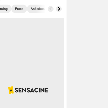
aming
Fotos
Anécdotas
Películas similares