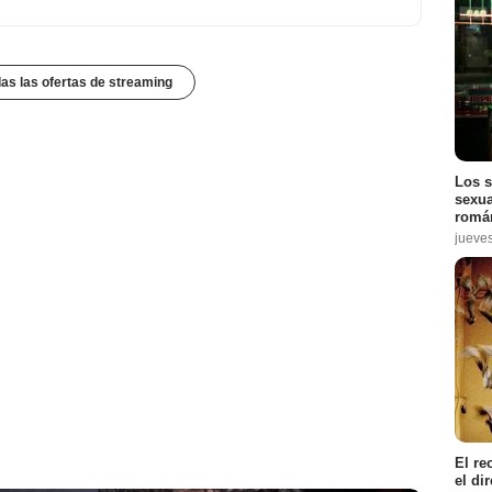
das las ofertas de streaming
Los s
sexua
román
jueve
El re
el di