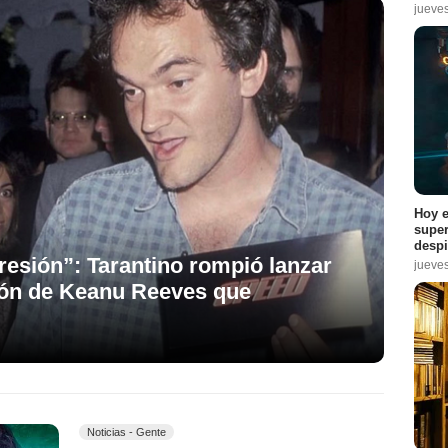
jueve
Hoy e
super
despi
esión”: Tarantino rompió lanzar
jueve
ción de Keanu Reeves que
Noticias - Gente