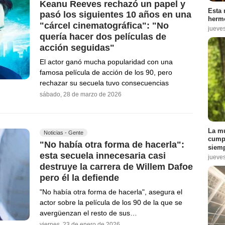
Keanu Reeves rechazó un papel y
Esta 
pasó los siguientes 10 años en una
hermo
"cárcel cinematográfica": "No
jueve
quería hacer dos películas de
acción seguidas"
El actor ganó mucha popularidad con una
famosa película de acción de los 90, pero
rechazar su secuela tuvo consecuencias
sábado, 28 de marzo de 2026
La mu
Noticias - Gente
cumpl
"No había otra forma de hacerla":
siemp
esta secuela innecesaria casi
jueve
destruye la carrera de Willem Dafoe
pero él la defiende
"No había otra forma de hacerla", asegura el
actor sobre la película de los 90 de la que se
avergüenzan el resto de sus…
viernes, 23 de enero de 2026