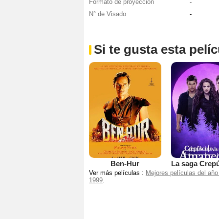
Formato de proyección
-
N° de Visado
-
Si te gusta esta pel
Ben-Hur
Ver más películas :
Mejores películas del año
1999
.