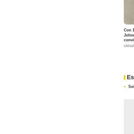
Con 1
Johnn
convi
sábad
Es
So