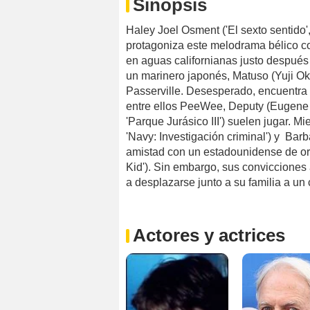
Sinopsis
Haley Joel Osment ('El sexto sentido', '
protagoniza este melodrama bélico c
en aguas californianas justo despué
un marinero japonés, Matuso (Yuji Oku
Passerville. Desesperado, encuentra r
entre ellos PeeWee, Deputy (Eugene O
'Parque Jurásico III') suelen jugar. 
'Navy: Investigación criminal') y Ba
amistad con un estadounidense de or
Kid'). Sin embargo, sus convicciones
a desplazarse junto a su familia a u
Actores y actrices