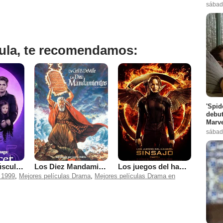
sábad
ícula, te recomendamos:
'Spid
debut
Marve
sábad
La saga Crepúsculo: Amanecer - Parte 2
Los Diez Mandamientos
Los juegos del hambre: Sinsajo - Parte 1
 1999
,
Mejores películas Drama
,
Mejores películas Drama en