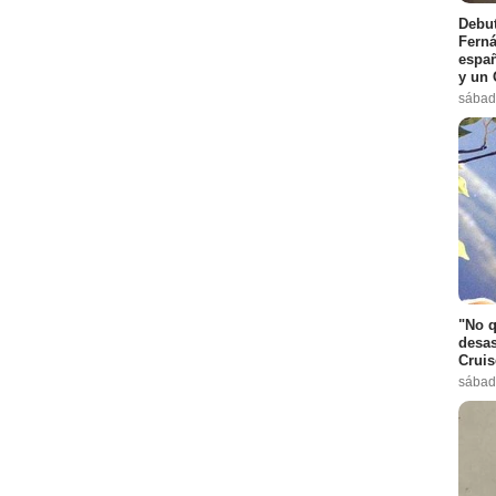
Debut
Ferná
españ
y un 
sábad
"No q
desas
Cruis
sábad