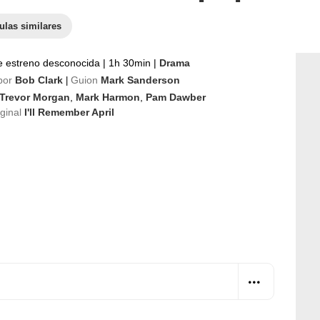
ulas similares
e estreno desconocida
|
1h 30min
|
Drama
por
Bob Clark
Guion
Mark Sanderson
|
Trevor Morgan
,
Mark Harmon
,
Pam Dawber
iginal
I'll Remember April