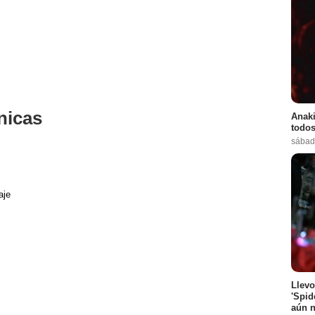
nicas
Anaki
todos
sábad
aje
Llevo
'Spid
aún n