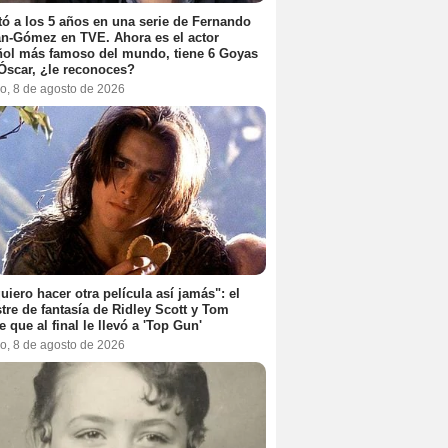
ó a los 5 años en una serie de Fernando
n-Gómez en TVE. Ahora es el actor
ol más famoso del mundo, tiene 6 Goyas
Óscar, ¿le reconoces?
o, 8 de agosto de 2026
uiero hacer otra película así jamás": el
tre de fantasía de Ridley Scott y Tom
e que al final le llevó a 'Top Gun'
o, 8 de agosto de 2026