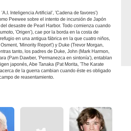
A.I. Inteligencia Artificial', 'Cadena de favores')
omo Peewee sobre el intento de incursión de Japón
s del desastre de Pearl Harbor. Todo comienza cuando
moto, 'Origen'), cae por la borda en la costa de
efugio en una antigua fábrica en la que cuatro niños,
sment, 'Minority Report') y Duke (Trevor Morgan,
Mientras tanto, los padres de Duke, John (Mark Harmon,
rbara (Pam Dawber, 'Permanezca en sintonía'), entablan
igen japonés, Abe Tanaka (Pat Morita, 'The Karate
 acerca de la guerra cambian cuando éste es obligado
n campo de reasentamiento.