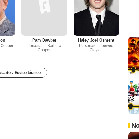
mon
Pam Dawber
Haley Joel Osment
n Cooper
Personaje : Barbara
Personaje : Peewee
Cooper
Clayton
parto y Equipo técnico
No