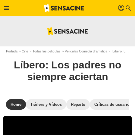
profil
menu
search
Portada
Cine
Todas las películas
Películas Comedia dramática
Líbero: Los padres no siempre aciertan
Líbero: Los padres no
siempre aciertan
Home
Tráilers y Vídeos
Reparto
Críticas de usuarios