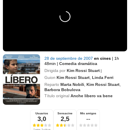
28 de septiembre de 2007
en cines
|
1h
48min
|
Comedia dramática
Dirigida por
Kim Rossi Stuart
|
Guion
Kim Rossi Stuart
,
Linda Ferri
Reparto
Marta Nobili
,
Kim Rossi Stuart
,
Barbora Bobulova
Título original
Anche libero va bene
Usuarios
Sensacine
Mis amigos
3,0
2,5
--
2 notas, 3 críticas