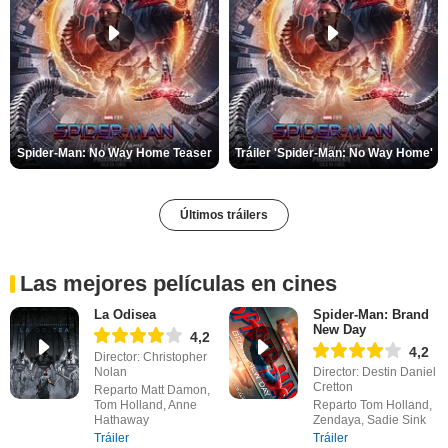
Spider-Man: No Way Home Teaser
Tráiler 'Spider-Man: No Way Home'
Últimos tráilers
Las mejores películas en cines
La Odisea
Spider-Man: Brand
New Day
4,2
4,2
Director: Christopher
Nolan
Director: Destin Daniel
Cretton
Reparto Matt Damon,
Tom Holland, Anne
Reparto Tom Holland,
Hathaway
Zendaya, Sadie Sink
Tráiler
Tráiler