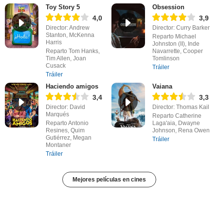
Toy Story 5
Obsession
4,0
3,9
Director: Andrew
Director: Curry Barker
Stanton, McKenna
Reparto Michael
Harris
Johnston (II), Inde
Reparto Tom Hanks,
Navarrette, Cooper
Tim Allen, Joan
Tomlinson
Cusack
Tráiler
Tráiler
Haciendo amigos
Vaiana
3,4
3,3
Director: David
Director: Thomas Kail
Marqués
Reparto Catherine
Reparto Antonio
Laga'aia, Dwayne
Resines, Quim
Johnson, Rena Owen
Gutiérrez, Megan
Tráiler
Montaner
Tráiler
Mejores películas en cines