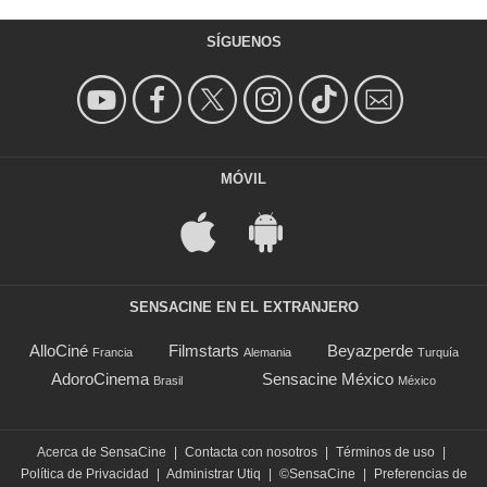
SÍGUENOS
MÓVIL
SENSACINE EN EL EXTRANJERO
AlloCiné
Filmstarts
Beyazperde
Francia
Alemania
Turquía
AdoroCinema
Sensacine México
Brasil
México
Acerca de SensaCine
|
Contacta con nosotros
|
Términos de uso
|
Política de Privacidad
|
Administrar Utiq
|
©SensaCine
|
Preferencias de