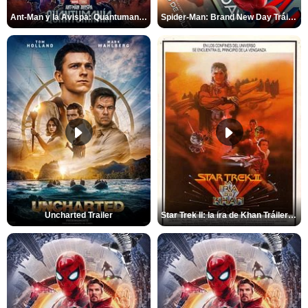
Ant-Man y la Avispa: Quantumanía Tráiler (2)
Spider-Man: Brand New Day Tráiler (3)
Uncharted Trailer
Star Trek II: la ira de Khan Tráiler VO