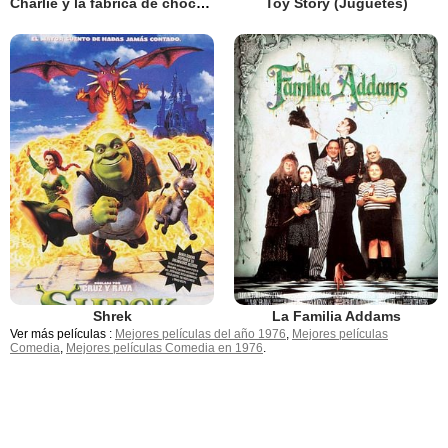
Charlie y la fábrica de chocolate
Toy Story (Juguetes)
Shrek
La Familia Addams
Ver más películas :
Mejores películas del año 1976
,
Mejores películas
Comedia
,
Mejores películas Comedia en 1976
.