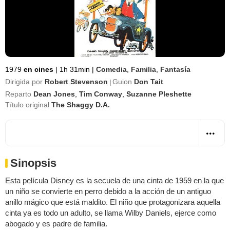
1979
en cines
|
1h 31min
|
Comedia
,
Familia
,
Fantasía
Dirigida por
Robert Stevenson
Guion
Don Tait
|
Reparto
Dean Jones
,
Tim Conway
,
Suzanne Pleshette
Título original
The Shaggy D.A.
Sinopsis
Esta película Disney es la secuela de una cinta de 1959 en la que
un niño se convierte en perro debido a la acción de un antiguo
anillo mágico que está maldito. El niño que protagonizara aquella
cinta ya es todo un adulto, se llama Wilby Daniels, ejerce como
abogado y es padre de familia.