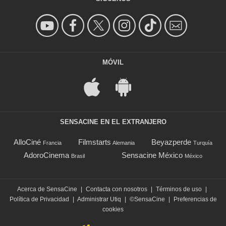
MÓVIL
SENSACINE EN EL EXTRANJERO
AlloCiné
Filmstarts
Beyazperde
Francia
Alemania
Turquía
AdoroCinema
Sensacine México
Brasil
México
Acerca de SensaCine
|
Contacta con nosotros
|
Términos de uso
|
Política de Privacidad
|
Administrar Utiq
|
©SensaCine
|
Preferencias de
cookies