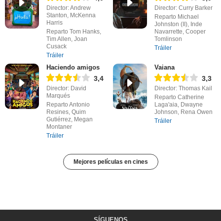
Director: Andrew
Director: Curry Barker
Stanton, McKenna
Reparto Michael
Harris
Johnston (II), Inde
Reparto Tom Hanks,
Navarrette, Cooper
Tim Allen, Joan
Tomlinson
Cusack
Tráiler
Tráiler
Haciendo amigos
Vaiana
3,4
3,3
Director: David
Director: Thomas Kail
Marqués
Reparto Catherine
Reparto Antonio
Laga'aia, Dwayne
Resines, Quim
Johnson, Rena Owen
Gutiérrez, Megan
Tráiler
Montaner
Tráiler
Mejores películas en cines
SÍGUENOS