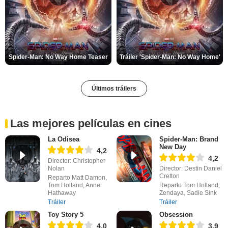
Spider-Man: No Way Home Teaser
Tráiler 'Spider-Man: No Way Home'
Últimos tráilers
Las mejores películas en cines
La Odisea
Spider-Man: Brand
New Day
4,2
4,2
Director: Christopher
Nolan
Director: Destin Daniel
Cretton
Reparto Matt Damon,
Tom Holland, Anne
Reparto Tom Holland,
Hathaway
Zendaya, Sadie Sink
Tráiler
Tráiler
Toy Story 5
Obsession
4,0
3,9