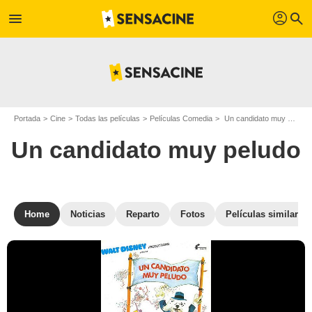
profil
menu
search
Portada
Cine
Todas las películas
Películas Comedia
Un candidato muy peludo
Un candidato muy peludo
Home
Noticias
Reparto
Fotos
Películas similares