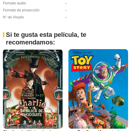
Formato audio
-
Formato de proyección
-
N° de Visado
-
Si te gusta esta película, te
recomendamos: