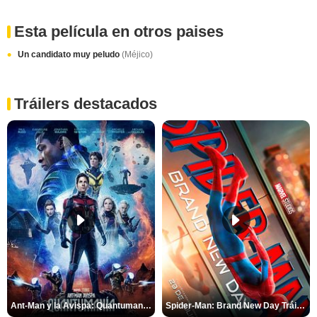
Esta película en otros paises
Un candidato muy peludo
(Méjico)
Tráilers destacados
Ant-Man y la Avispa: Quantumanía Tráiler (2)
Spider-Man: Brand New Day Tráiler (3)