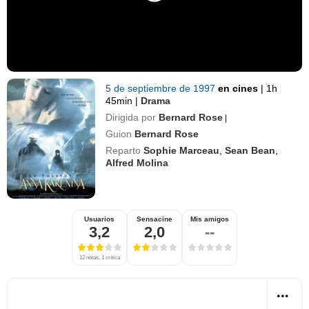
5 de septiembre de 1997
en cines
|
1h
45min
|
Drama
Dirigida por
Bernard Rose
|
Guion
Bernard Rose
Reparto
Sophie Marceau
,
Sean Bean
,
Alfred Molina
Usuarios
Sensacine
Mis amigos
3,2
2,0
--
12 notas, 1 crítica