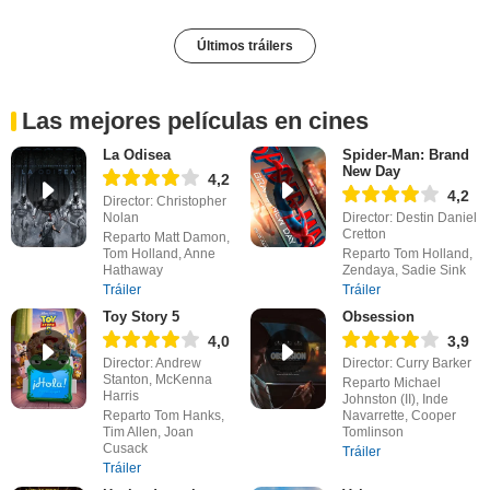
Últimos tráilers
Las mejores películas en cines
La Odisea
Spider-Man: Brand
New Day
4,2
4,2
Director: Christopher
Nolan
Director: Destin Daniel
Cretton
Reparto Matt Damon,
Tom Holland, Anne
Reparto Tom Holland,
Hathaway
Zendaya, Sadie Sink
Tráiler
Tráiler
Toy Story 5
Obsession
4,0
3,9
Director: Andrew
Director: Curry Barker
Stanton, McKenna
Reparto Michael
Harris
Johnston (II), Inde
Reparto Tom Hanks,
Navarrette, Cooper
Tim Allen, Joan
Tomlinson
Cusack
Tráiler
Tráiler