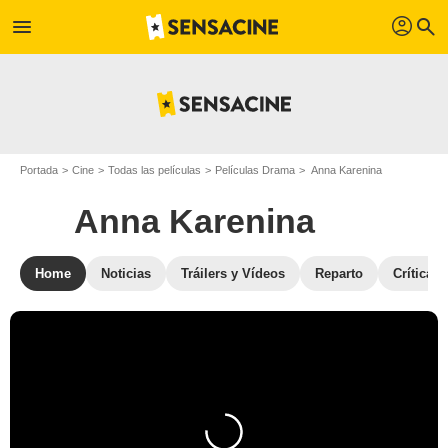
profil
menu
search
Portada
Cine
Todas las películas
Películas Drama
Anna Karenina
Anna Karenina
Home
Noticias
Tráilers y Vídeos
Reparto
Críticas