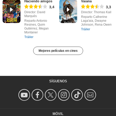
Haciendo amigos
Vaiana
3,4
3,3
Director: David
Director: Thomas Kail
Marqués
Reparto Catherine
Reparto Antonio
Laga'aia, Dwayne
Resines, Quim
Johnson, Rena Owen
Gutiérrez, Megan
Tráiler
Montaner
Tráiler
Mejores películas en cines
SÍGUENOS
MÓVIL