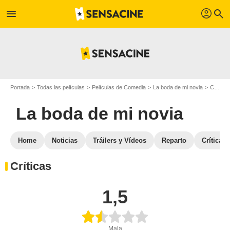
profil
menu
search
Portada
Todas las películas
Películas de Comedia
La boda de mi novia
Críticas de La boda de mi novia
La boda de mi novia
Home
Noticias
Tráilers y Vídeos
Reparto
Críticas
Críticas
1,5
Mala