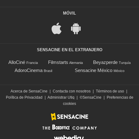
MÓVIL
SENSACINE EN EL EXTRANJERO
AlloCiné
Filmstarts
Beyazperde
Francia
Alemania
Turquía
AdoroCinema
Sensacine México
Brasil
México
Acerca de SensaCine
|
Contacta con nosotros
|
Términos de uso
|
Política de Privacidad
|
Administrar Utiq
|
©SensaCine
|
Preferencias de
cookies