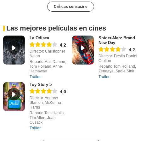
Críticas sensacine
Las mejores películas en cines
La Odisea
Spider-Man: Brand
New Day
4,2
4,2
Director: Christopher
Nolan
Director: Destin Daniel
Cretton
Reparto Matt Damon,
Tom Holland, Anne
Reparto Tom Holland,
Hathaway
Zendaya, Sadie Sink
Tráiler
Tráiler
Toy Story 5
4,0
Director: Andrew
Stanton, McKenna
Harris
Reparto Tom Hanks,
Tim Allen, Joan
Cusack
Tráiler