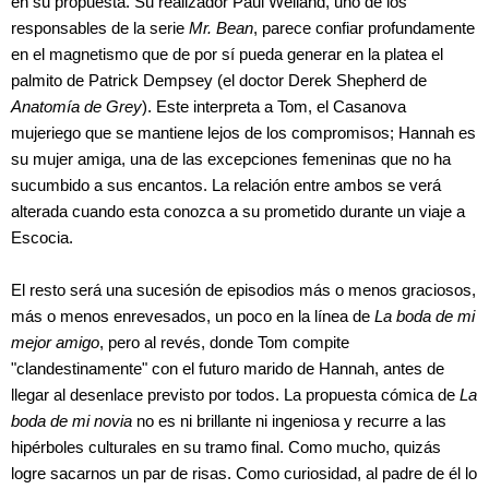
en su propuesta. Su realizador Paul Weiland, uno de los
responsables de la serie
Mr. Bean
, parece confiar profundamente
en el magnetismo que de por sí pueda generar en la platea el
palmito de Patrick Dempsey (el doctor Derek Shepherd de
Anatomía de Grey
). Este interpreta a Tom, el Casanova
mujeriego que se mantiene lejos de los compromisos; Hannah es
su mujer amiga, una de las excepciones femeninas que no ha
sucumbido a sus encantos. La relación entre ambos se verá
alterada cuando esta conozca a su prometido durante un viaje a
Escocia.
El resto será una sucesión de episodios más o menos graciosos,
más o menos enrevesados, un poco en la línea de
La boda de mi
mejor amigo
, pero al revés, donde Tom compite
"clandestinamente" con el futuro marido de Hannah, antes de
llegar al desenlace previsto por todos. La propuesta cómica de
La
boda de mi novia
no es ni brillante ni ingeniosa y recurre a las
hipérboles culturales en su tramo final. Como mucho, quizás
logre sacarnos un par de risas. Como curiosidad, al padre de él lo