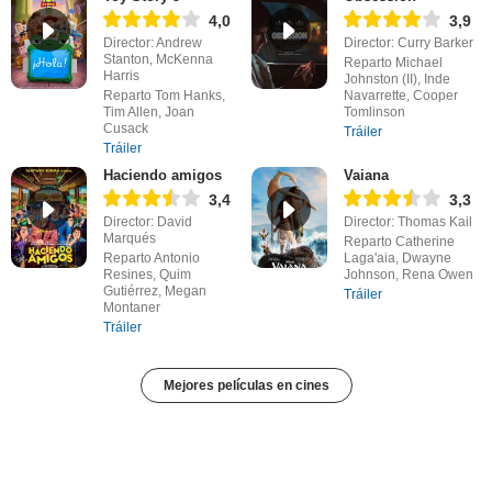
4,0
3,9
Director: Andrew
Director: Curry Barker
Stanton, McKenna
Reparto Michael
Harris
Johnston (II), Inde
Reparto Tom Hanks,
Navarrette, Cooper
Tim Allen, Joan
Tomlinson
Cusack
Tráiler
Tráiler
Haciendo amigos
Vaiana
3,4
3,3
Director: David
Director: Thomas Kail
Marqués
Reparto Catherine
Reparto Antonio
Laga'aia, Dwayne
Resines, Quim
Johnson, Rena Owen
Gutiérrez, Megan
Tráiler
Montaner
Tráiler
Mejores películas en cines