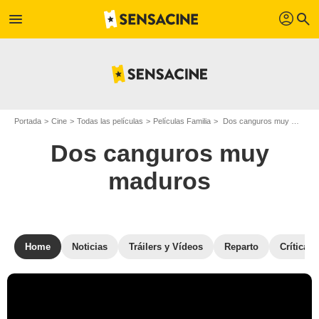
profil
menu
search
Portada
Cine
Todas las películas
Películas Familia
Dos canguros muy maduros
Dos canguros muy
maduros
Home
Noticias
Tráilers y Vídeos
Reparto
Críticas