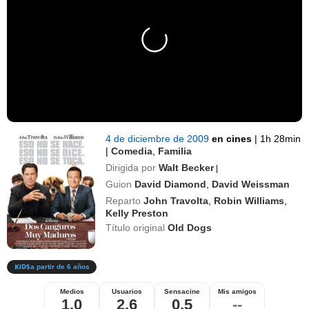
4 de diciembre de 2009
en cines
|
1h 28min
|
Comedia
,
Familia
Dirigida por
Walt Becker
|
Guion
David Diamond
,
David Weissman
Reparto
John Travolta
,
Robin Williams
,
Kelly Preston
Título original
Old Dogs
a partir de 6 años
Medios
Usuarios
Sensacine
Mis amigos
1,0
2,6
0,5
--