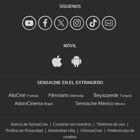
SÍGUENOS
MÓVIL
SENSACINE EN EL EXTRANJERO
AlloCiné
Filmstarts
Beyazperde
Francia
Alemania
Turquía
AdoroCinema
Sensacine México
Brasil
México
Acerca de SensaCine
|
Contacta con nosotros
|
Términos de uso
|
Política de Privacidad
|
Administrar Utiq
|
©SensaCine
|
Preferencias de
cookies