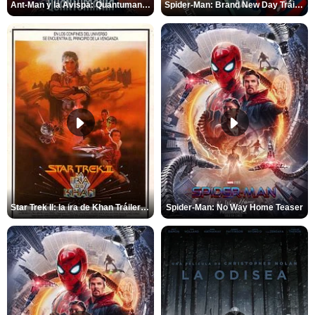
Ant-Man y la Avispa: Quantumanía Tráiler (2)
Spider-Man: Brand New Day Tráiler (3)
Star Trek II: la ira de Khan Tráiler VO
Spider-Man: No Way Home Teaser