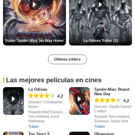
Tráiler 'Spider-Man: No Way Home'
La Odisea Tráiler (3)
Últimos tráilers
Las mejores películas en cines
La Odisea
Spider-Man: Brand
New Day
4,2
4,2
Director: Christopher
Nolan
Director: Destin Daniel
Cretton
Reparto Matt Damon,
Tom Holland, Anne
Reparto Tom Holland,
Hathaway
Zendaya, Sadie Sink
Tráiler
Tráiler
Toy Story 5
Obsession