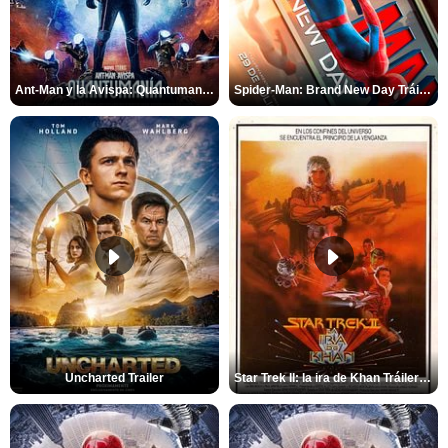
Ant-Man y la Avispa: Quantumanía Tráiler (2)
Spider-Man: Brand New Day Tráiler (3)
Uncharted Trailer
Star Trek II: la ira de Khan Tráiler VO