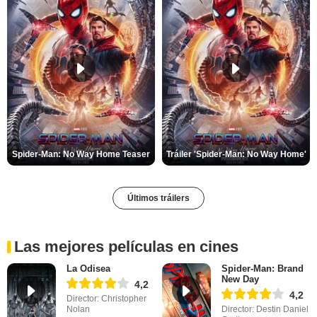
Spider-Man: No Way Home Teaser
Tráiler 'Spider-Man: No Way Home'
Últimos tráilers
Las mejores películas en cines
La Odisea
Spider-Man: Brand
New Day
4,2
4,2
Director: Christopher
Nolan
Director: Destin Daniel