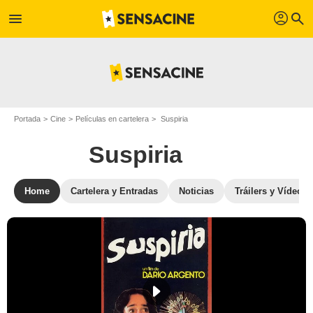
profil
menu
search
Portada
Cine
Películas en cartelera
Suspiria
Suspiria
Home
Cartelera y Entradas
Noticias
Tráilers y Vídeos