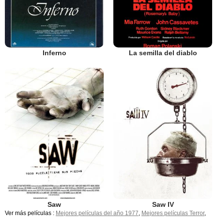
Inferno
La semilla del diablo
Saw
Saw IV
Ver más películas :
Mejores películas del año 1977
,
Mejores películas Terror
,