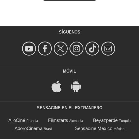
SÍGUENOS
MÓVIL
SENSACINE EN EL EXTRANJERO
AlloCiné
Filmstarts
Beyazperde
Francia
Alemania
Turquía
AdoroCinema
Sensacine México
Brasil
México