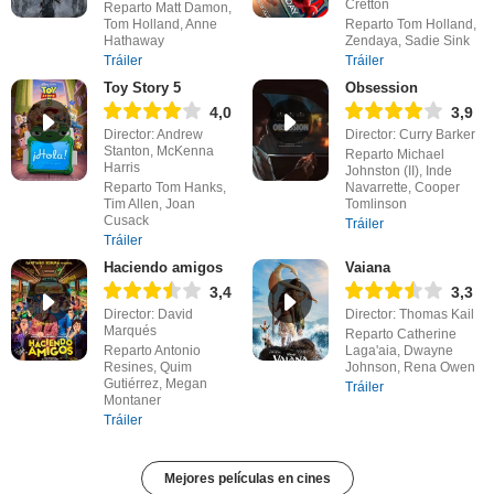
Cretton
Reparto Matt Damon,
Tom Holland, Anne
Reparto Tom Holland,
Hathaway
Zendaya, Sadie Sink
Tráiler
Tráiler
Toy Story 5
Obsession
4,0
3,9
Director: Andrew
Director: Curry Barker
Stanton, McKenna
Reparto Michael
Harris
Johnston (II), Inde
Reparto Tom Hanks,
Navarrette, Cooper
Tim Allen, Joan
Tomlinson
Cusack
Tráiler
Tráiler
Haciendo amigos
Vaiana
3,4
3,3
Director: David
Director: Thomas Kail
Marqués
Reparto Catherine
Reparto Antonio
Laga'aia, Dwayne
Resines, Quim
Johnson, Rena Owen
Gutiérrez, Megan
Tráiler
Montaner
Tráiler
Mejores películas en cines