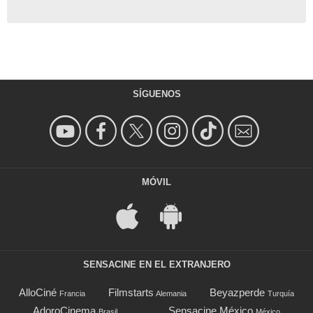
SÍGUENOS
MÓVIL
SENSACINE EN EL EXTRANJERO
AlloCiné
Filmstarts
Beyazperde
Francia
Alemania
Turquía
AdoroCinema
Sensacine México
Brasil
México