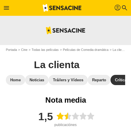
profil
menu
search
Portada
Cine
Todas las películas
Películas de Comedia dramática
La clienta
La clienta
Home
Noticias
Tráilers y Vídeos
Reparto
Críticas
Nota media
1,5
publicaciónes