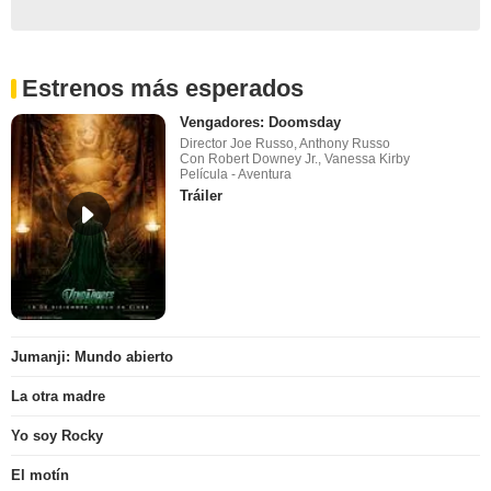
Estrenos más esperados
Vengadores: Doomsday
Director Joe Russo, Anthony Russo
Con Robert Downey Jr., Vanessa Kirby
Película - Aventura
Tráiler
Jumanji: Mundo abierto
La otra madre
Yo soy Rocky
El motín