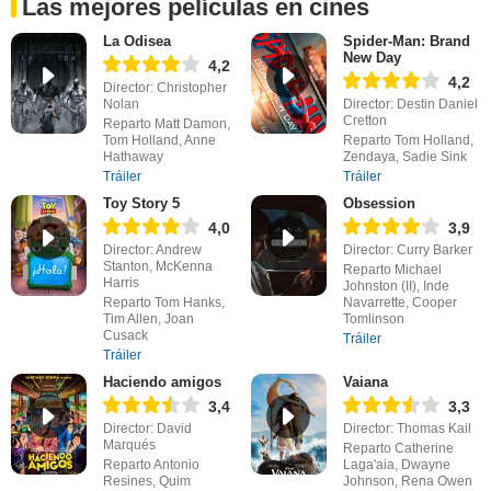
Las mejores películas en cines
La Odisea
Spider-Man: Brand
New Day
4,2
4,2
Director: Christopher
Nolan
Director: Destin Daniel
Cretton
Reparto Matt Damon,
Tom Holland, Anne
Reparto Tom Holland,
Hathaway
Zendaya, Sadie Sink
Tráiler
Tráiler
Toy Story 5
Obsession
4,0
3,9
Director: Andrew
Director: Curry Barker
Stanton, McKenna
Reparto Michael
Harris
Johnston (II), Inde
Reparto Tom Hanks,
Navarrette, Cooper
Tim Allen, Joan
Tomlinson
Cusack
Tráiler
Tráiler
Haciendo amigos
Vaiana
3,4
3,3
Director: David
Director: Thomas Kail
Marqués
Reparto Catherine
Reparto Antonio
Laga'aia, Dwayne
Resines, Quim
Johnson, Rena Owen