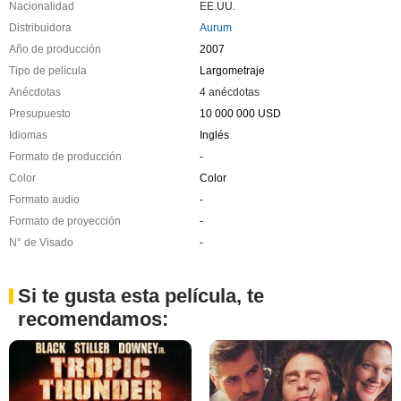
Nacionalidad
EE.UU.
Distribuidora
Aurum
Año de producción
2007
Tipo de película
Largometraje
Anécdotas
4 anécdotas
Presupuesto
10 000 000 USD
Idiomas
Inglés
Formato de producción
-
Color
Color
Formato audio
-
Formato de proyección
-
N° de Visado
-
Si te gusta esta película, te
recomendamos: