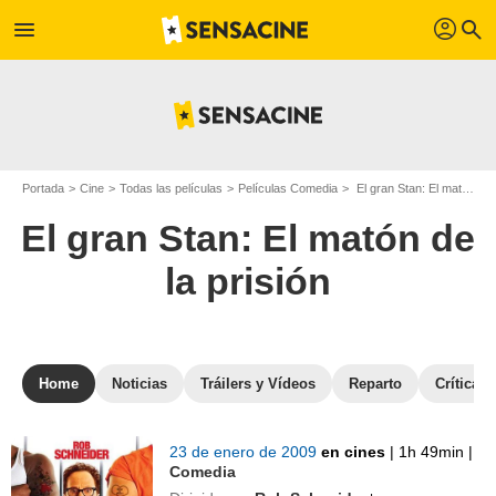
profil
menu
search
Portada
Cine
Todas las películas
Películas Comedia
El gran Stan: El matón de la prisión
El gran Stan: El matón de
la prisión
Home
Noticias
Tráilers y Vídeos
Reparto
Críticas
23 de enero de 2009
en cines
|
1h 49min
|
Comedia