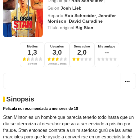
Dirigida por
Rob Schneider
|
Guion
Josh Lieb
Reparto
Rob Schneider
,
Jennifer
Morrison
,
David Carradine
Título original
Big Stan
Medios
Usuarios
Sensacine
Mis amigos
1,3
3,0
2,0
--
3 críticas
35 notas, 1 crítica
Sinopsis
Pelicula no recomendada a menores de 18
Stan Minton es un hombre que parecía tenerlo todo hasta que un
día se aterroriza al descubrir que va a ser enviado a prisión por
fraude. Stan entonces contrata a un misterioso gurú de las artes
marciales para que le ayude a convertirse en un especialista de