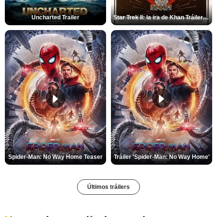
Uncharted Trailer
Star Trek II: la ira de Khan Tráiler VO
Spider-Man: No Way Home Teaser
Tráiler 'Spider-Man: No Way Home'
Últimos tráilers