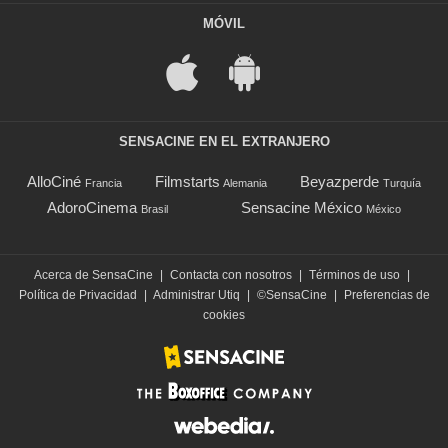
MÓVIL
SENSACINE EN EL EXTRANJERO
AlloCiné
Filmstarts
Beyazperde
Francia
Alemania
Turquía
AdoroCinema
Sensacine México
Brasil
México
Acerca de SensaCine
|
Contacta con nosotros
|
Términos de uso
|
Política de Privacidad
|
Administrar Utiq
|
©SensaCine
|
Preferencias de
cookies