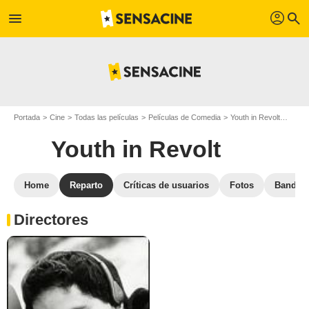
profil
menu
search
Portada
Cine
Todas las películas
Películas de Comedia
Youth in Revolt
Repar
Youth in Revolt
Home
Reparto
Críticas de usuarios
Fotos
Banda 
Directores