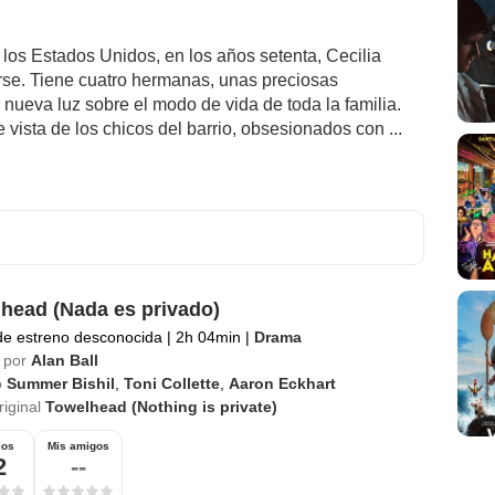
 los Estados Unidos, en los años setenta, Cecilia
arse. Tiene cuatro hermanas, unas preciosas
nueva luz sobre el modo de vida de toda la familia.
e vista de los chicos del barrio, obsesionados con ...
head (Nada es privado)
de estreno desconocida
|
2h 04min
|
Drama
 por
Alan Ball
o
Summer Bishil
,
Toni Collette
,
Aaron Eckhart
riginal
Towelhead (Nothing is private)
ios
Mis amigos
2
--