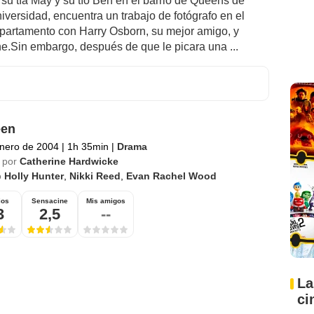
 su tía May y su tío Ben en el barrio de Queens de
iversidad, encuentra un trabajo de fotógrafo en el
apartamento con Harry Osborn, su mejor amigo, y
ne.Sin embargo, después de que le picara una ...
een
nero de 2004
|
1h 35min
|
Drama
 por
Catherine Hardwicke
o
Holly Hunter
,
Nikki Reed
,
Evan Rachel Wood
ios
Sensacine
Mis amigos
3
2,5
--
La
ci