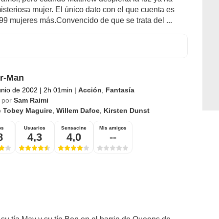
isteriosa mujer. El único dato con el que cuenta es
99 mujeres más.Convencido de que se trata del ...
r-Man
unio de 2002
|
2h 01min
|
Acción
,
Fantasía
 por
Sam Raimi
o
Tobey Maguire
,
Willem Dafoe
,
Kirsten Dunst
os
Usuarios
Sensacine
Mis amigos
8
4,3
4,0
--