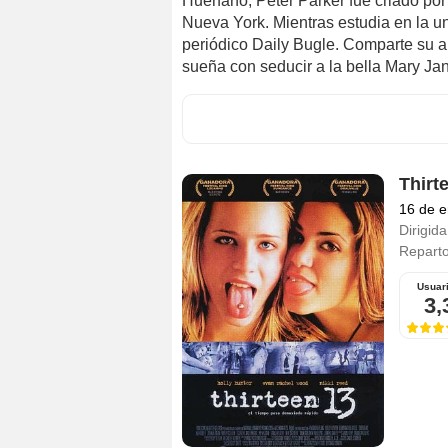
Huérfano, Peter Parker fue criado por
Nueva York. Mientras estudia en la un
periódico Daily Bugle. Comparte su 
sueña con seducir a la bella Mary Ja
Thirt
16 de e
Dirigida
Repart
Usuar
3,