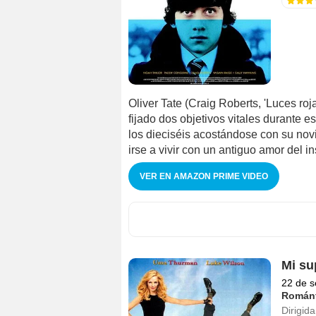
Oliver Tate (Craig Roberts, 'Luces ro
fijado dos objetivos vitales durante e
los dieciséis acostándose con su no
irse a vivir con un antiguo amor del in
VER EN AMAZON PRIME VIDEO
Mi su
22 de s
Románt
Dirigida