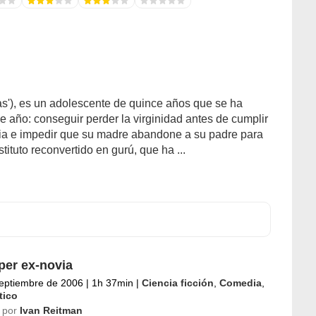
jas'), es un adolescente de quince años que se ha
se año: conseguir perder la virginidad antes de cumplir
via e impedir que su madre abandone a su padre para
stituto reconvertido en gurú, que ha ...
per ex-novia
eptiembre de 2006
|
1h 37min
|
Ciencia ficción
,
Comedia
,
ico
 por
Ivan Reitman