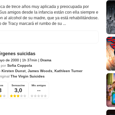
ca de trece años muy aplicada y preocupada por
 Sus amigos desde la infancia están con ella siempre e
ón al alcohol de su madre, que ya está rehabilitándose.
o de Tracy marcará el rumbo de su ...
írgenes suicidas
ayo de 2000
|
1h 37min
|
Drama
 por
Sofia Coppola
o
Kirsten Dunst
,
James Woods
,
Kathleen Turner
riginal
The Virgin Suicides
ios
Sensacine
Mis amigos
3
3,0
--