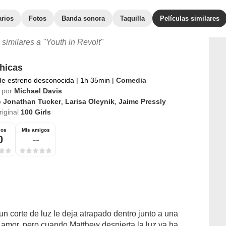
arios
Fotos
Banda sonora
Taquilla
Películas similares
 similares a "Youth in Revolt"
hicas
de estreno desconocida
|
1h 35min
|
Comedia
 por
Michael Davis
o
Jonathan Tucker
,
Larisa Oleynik
,
Jaime Pressly
riginal
100 Girls
ios
Mis amigos
0
--
un corte de luz le deja atrapado dentro junto a una
amor, pero cuando Matthew despierta la luz ya ha