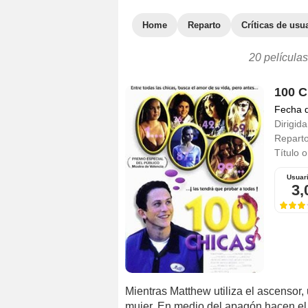
Home
Reparto
Críticas de usu
20 películas
100 C
Fecha 
Dirigida
Repart
Título o
Usuar
3,
Mientras Matthew utiliza el ascensor, 
mujer. En medio del apagón hacen el 