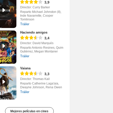
3,9
Director: Curry Barker
Reparto Michael Johnston (II),
Inde Navarrette, Cooper
Tomlinson
Tráiler
Haciendo amigos
3,4
Director: David Marqués
Reparto Antonio Resines, Quim
Gutiérrez, Megan Montaner
Tráiler
Vaiana
3,3
Director: Thomas Kail
Reparto Catherine Laga'aia,
Dwayne Johnson, Rena Owen
Tráiler
Mejores películas en cines