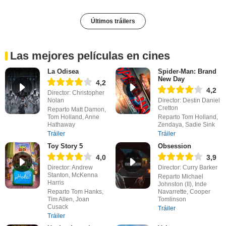
Últimos tráilers
Las mejores películas en cines
La Odisea
Spider-Man: Brand
New Day
4,2
4,2
Director: Christopher
Nolan
Director: Destin Daniel
Cretton
Reparto Matt Damon,
Tom Holland, Anne
Reparto Tom Holland,
Hathaway
Zendaya, Sadie Sink
Tráiler
Tráiler
Toy Story 5
Obsession
4,0
3,9
Director: Andrew
Director: Curry Barker
Stanton, McKenna
Reparto Michael
Harris
Johnston (II), Inde
Reparto Tom Hanks,
Navarrette, Cooper
Tim Allen, Joan
Tomlinson
Cusack
Tráiler
Tráiler