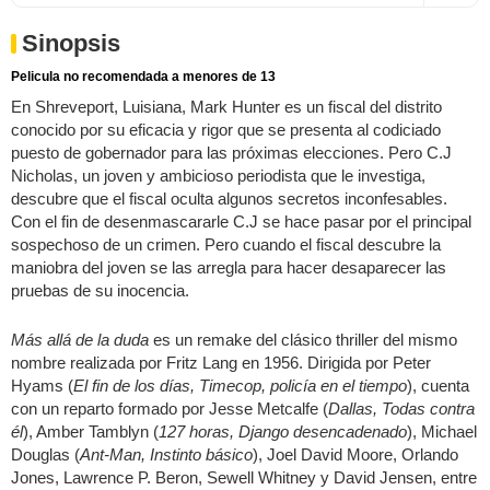
Sinopsis
Pelicula no recomendada a menores de 13
En Shreveport, Luisiana, Mark Hunter es un fiscal del distrito
conocido por su eficacia y rigor que se presenta al codiciado
puesto de gobernador para las próximas elecciones. Pero C.J
Nicholas, un joven y ambicioso periodista que le investiga,
descubre que el fiscal oculta algunos secretos inconfesables.
Con el fin de desenmascararle C.J se hace pasar por el principal
sospechoso de un crimen. Pero cuando el fiscal descubre la
maniobra del joven se las arregla para hacer desaparecer las
pruebas de su inocencia.
Más allá de la duda
es un remake del clásico thriller del mismo
nombre realizada por Fritz Lang en 1956. Dirigida por Peter
Hyams (
El fin de los días, Timecop, policía en el tiempo
), cuenta
con un reparto formado por Jesse Metcalfe (
Dallas, Todas contra
él
), Amber Tamblyn (
127 horas, Django desencadenado
), Michael
Douglas (
Ant-Man, Instinto básico
), Joel David Moore, Orlando
Jones, Lawrence P. Beron, Sewell Whitney y David Jensen, entre