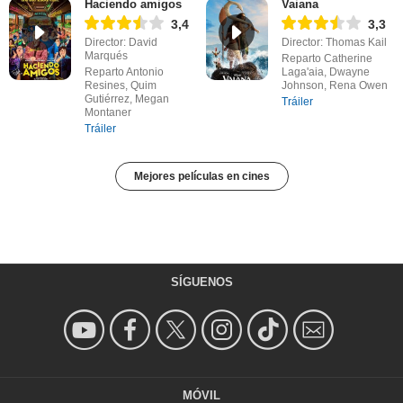
Haciendo amigos
Vaiana
3,4
3,3
Director: David
Director: Thomas Kail
Marqués
Reparto Catherine
Reparto Antonio
Laga'aia, Dwayne
Resines, Quim
Johnson, Rena Owen
Gutiérrez, Megan
Tráiler
Montaner
Tráiler
Mejores películas en cines
SÍGUENOS
MÓVIL