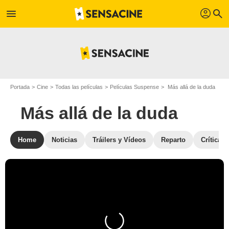
profil
menu
search
Portada
Cine
Todas las películas
Películas Suspense
Más allá de la duda
Más allá de la duda
Home
Noticias
Tráilers y Vídeos
Reparto
Críticas