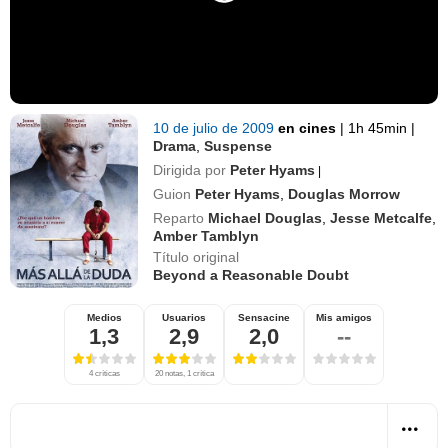
10 de julio de 2009
en cines
|
1h 45min
|
Drama
,
Suspense
Dirigida por
Peter Hyams
|
Guion
Peter Hyams
,
Douglas Morrow
Reparto
Michael Douglas
,
Jesse Metcalfe
,
Amber Tamblyn
Título original
Beyond a Reasonable Doubt
Medios
Usuarios
Sensacine
Mis amigos
1,3
2,9
2,0
--
4 críticas
20 notas, 1 crítica