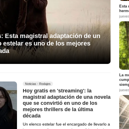
Esta 
hermo
jueve
s: Esta magistral adaptación de un
o estelar es uno de los mejores
cada
La mu
cumpl
Noticias - Rodajes
siemp
Hoy gratis en 'streaming': la
jueve
magistral adaptación de una novela
que se convirtió en uno de los
mejores thrillers de la última
década
Un elenco estelar fue el encargado de llevarlo a