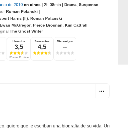
arzo de 2010
en cines
|
2h 08min
|
Drama
,
Suspense
por
Roman Polanski
|
bert Harris (II)
,
Roman Polanski
Ewan McGregor
,
Pierce Brosnan
,
Kim Cattrall
iginal
The Ghost Writer
s
Usuarios
Sensacine
Mis amigos
3,5
4,5
--
135 notas, 13 críticas
co, quiere que le escriban una biografía de su vida. Un