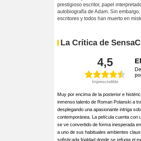
prestigioso escritor, papel interpreta
autobiografía de Adam. Sin embargo,
escritores y todos han muerto en mist
La Crítica de SensaC
4,5
E
De
po
Imprescindible
Muy por encima de la posterior e histérica
inmenso talento de Roman Polanski a tra
desplegando una apasionante intriga sobr
contemporánea. La película cuenta con 
se ve convertido de forma inesperada en 
a uno de sus habituales ambientes claust
sofisticada frialdad donde se refugia el ex