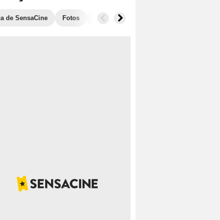
ica de SensaCine
Fotos
Banda sonora
Anécdotas
Taquill