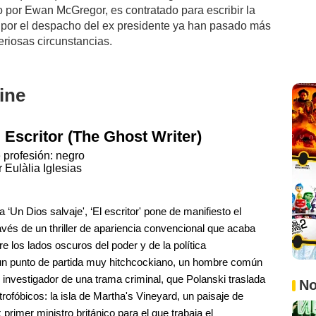
do por Ewan McGregor, es contratado para escribir la
 por el despacho del ex presidente ya han pasado más
eriosas circunstancias.
ine
l Escritor (The Ghost Writer)
 profesión: negro
r Eulàlia Iglesias
 ‘Un Dios salvaje', ‘El escritor' pone de manifiesto el
vés de un thriller de apariencia convencional que acaba
e los lados oscuros del poder y de la política
un punto de partida muy hitchcockiano, un hombre común
investigador de una trama criminal, que Polanski traslada
No
rofóbicos: la isla de Martha's Vineyard, un paisaje de
 primer ministro británico para el que trabaja el