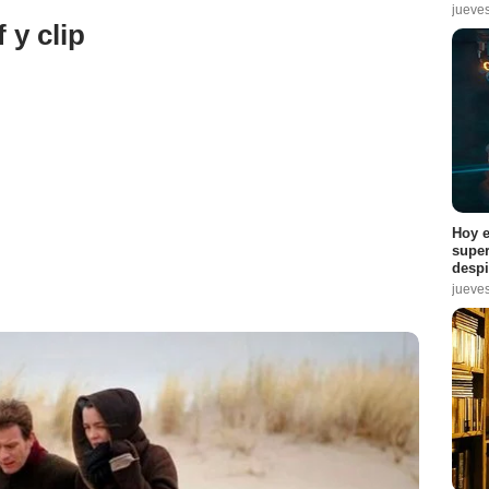
jueve
 y clip
Hoy e
super
despi
jueve