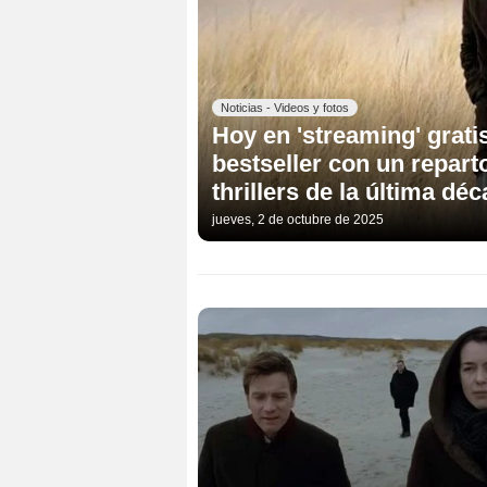
Noticias - Videos y fotos
Hoy en 'streaming' grati
bestseller con un repart
thrillers de la última dé
jueves, 2 de octubre de 2025