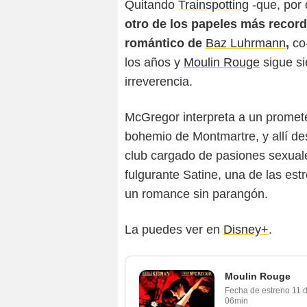
Quitando
Trainspotting
-que, por 
otro de los papeles más recor
romántico de
Baz Luhrmann
,
co
los años y
Moulin Rouge
sigue si
irreverencia.
McGregor interpreta a un promete
bohemio de Montmartre, y allí de
club cargado de pasiones sexuales,
fulgurante Satine, una de las est
un romance sin parangón.
La puedes ver en
Disney+
.
Moulin Rouge
Fecha de estreno
11 
06min