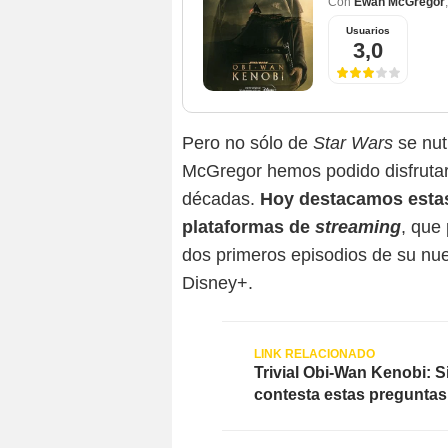
Con
Ewan McGregor
Usuarios
3,0
Pero no sólo de
Star Wars
se nut
McGregor hemos podido disfrutarl
décadas.
Hoy destacamos estas
plataformas de
streaming
, que
dos primeros episodios de su nue
Disney+.
Trivial Obi-Wan Kenobi: Si
contesta estas preguntas