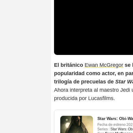
El británico
Ewan McGregor
se 
popularidad como actor, en par
trilogía de precuelas de
Star W
Ahora interpreta al maestro Jedi
producida por Lucasfilms.
Star Wars: Obi-W
Fecha de estreno
202
Series :
Star Wars: O