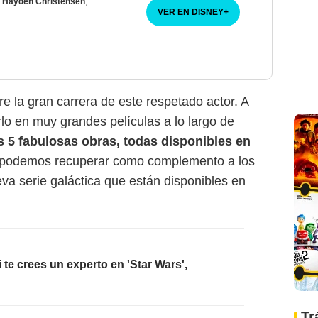
,
Hayden Christensen
,
Moses Ingram
VER EN DISNEY
+
re la gran carrera de este respetado actor. A
o en muy grandes películas a lo largo de
 5 fabulosas obras, todas disponibles en
 podemos recuperar como complemento a los
va serie galáctica que están disponibles en
 te crees un experto en 'Star Wars',
Tr