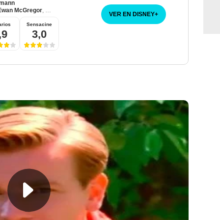
rmann
Ewan McGregor
,
John Leguizamo
VER EN DISNEY
+
rios
Sensacine
,9
3,0