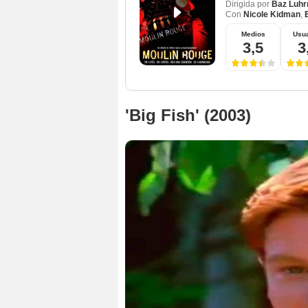
Dirigida por
Baz Luh
Con
Nicole Kidman
,
Medios
Usua
3,5
3
'Big Fish' (2003)