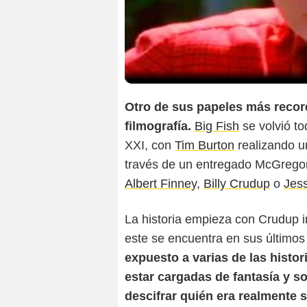
Otro de sus papeles más record
filmografía.
Big Fish
se volvió to
XXI, con
Tim Burton
realizando un
través de un entregado McGregor
Albert Finney
,
Billy Crudup
o
Jes
La historia empieza con Crudup 
este se encuentra en sus último
expuesto a varias de las histo
estar cargadas de fantasía y so
descifrar quién era realmente 