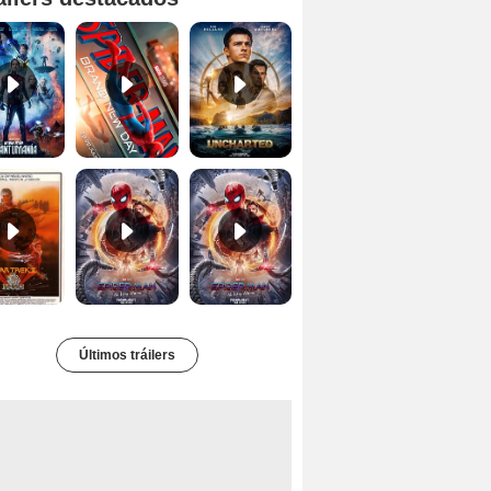
Ant-Man y la Avispa: Quantumanía Tráiler (2)
Spider-Man: Brand New Day Tráiler (3)
Uncharted Trailer
Star Trek II: la ira de Khan Tráiler VO
Spider-Man: No Way Home Teaser
Tráiler 'Spider-Man: No Way Home'
Últimos tráilers