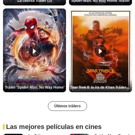
La Odisea Tráiler (3)
Spider-Man: No Way Home Teaser
Tráiler 'Spider-Man: No Way Home'
Star Trek II: la ira de Khan Tráiler VO
Últimos tráilers
Las mejores películas en cines