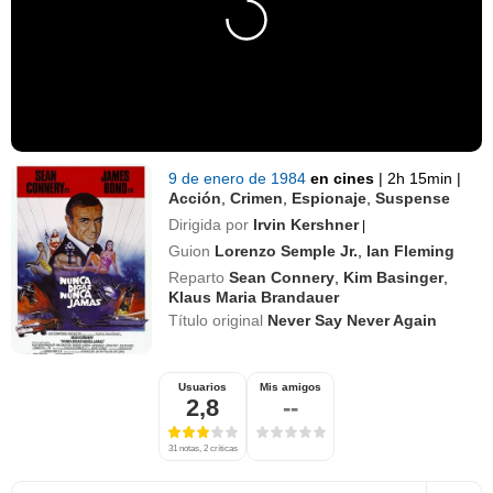
9 de enero de 1984
en cines
|
2h 15min
|
Acción
,
Crimen
,
Espionaje
,
Suspense
Dirigida por
Irvin Kershner
|
Guion
Lorenzo Semple Jr.
,
Ian Fleming
Reparto
Sean Connery
,
Kim Basinger
,
Klaus Maria Brandauer
Título original
Never Say Never Again
Usuarios
Mis amigos
2,8
--
31 notas, 2 críticas