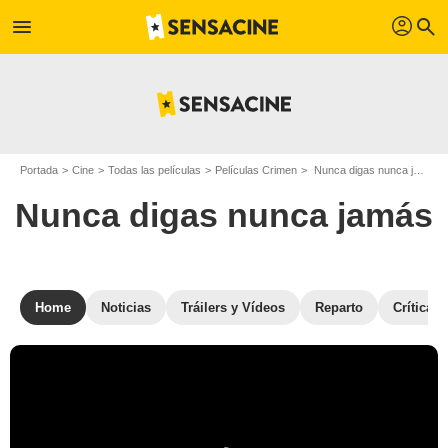
profil
menu
search
Portada
Cine
Todas las películas
Películas Crimen
Nunca digas nunca jamás
Nunca digas nunca jamás
Home
Noticias
Tráilers y Vídeos
Reparto
Críticas