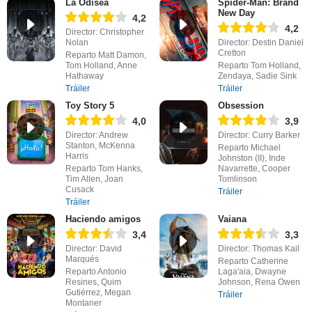
La Odisea
Spider-Man: Brand
New Day
4,2
4,2
Director: Christopher
Nolan
Director: Destin Daniel
Cretton
Reparto Matt Damon,
Tom Holland, Anne
Reparto Tom Holland,
Hathaway
Zendaya, Sadie Sink
Tráiler
Tráiler
Toy Story 5
Obsession
4,0
3,9
Director: Andrew
Director: Curry Barker
Stanton, McKenna
Reparto Michael
Harris
Johnston (II), Inde
Reparto Tom Hanks,
Navarrette, Cooper
Tim Allen, Joan
Tomlinson
Cusack
Tráiler
Tráiler
Haciendo amigos
Vaiana
3,4
3,3
Director: David
Director: Thomas Kail
Marqués
Reparto Catherine
Reparto Antonio
Laga'aia, Dwayne
Resines, Quim
Johnson, Rena Owen
Gutiérrez, Megan
Tráiler
Montaner