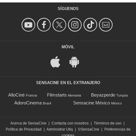
SÍGUENOS
MÓVIL
SENSACINE EN EL EXTRANJERO
AlloCiné
Filmstarts
Beyazperde
Francia
Alemania
Turquía
AdoroCinema
Sensacine México
Brasil
México
Acerca de SensaCine
|
Contacta con nosotros
|
Términos de uso
|
Política de Privacidad
|
Administrar Utiq
|
©SensaCine
|
Preferencias de
cookies