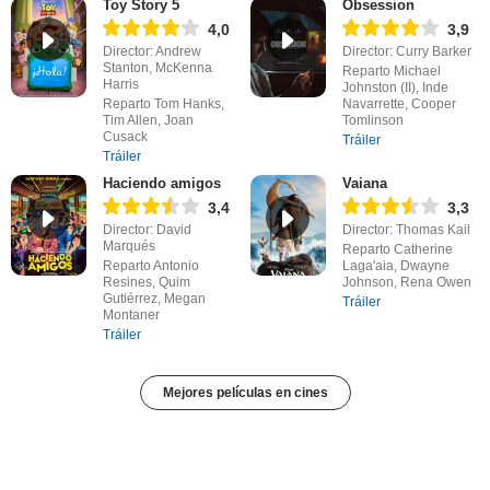
Toy Story 5
Obsession
4,0
3,9
Director: Andrew
Director: Curry Barker
Stanton, McKenna
Reparto Michael
Harris
Johnston (II), Inde
Reparto Tom Hanks,
Navarrette, Cooper
Tim Allen, Joan
Tomlinson
Cusack
Tráiler
Tráiler
Haciendo amigos
Vaiana
3,4
3,3
Director: David
Director: Thomas Kail
Marqués
Reparto Catherine
Reparto Antonio
Laga'aia, Dwayne
Resines, Quim
Johnson, Rena Owen
Gutiérrez, Megan
Tráiler
Montaner
Tráiler
Mejores películas en cines