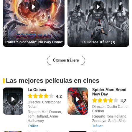
Tráiler 'Spider-Man: No Way Home'
La Odisea Tráiler (3)
Últimos tráilers
Las mejores películas en cines
La Odisea
Spider-Man: Brand
New Day
4,2
4,2
Director: Christopher
Nolan
Director: Destin Daniel
Cretton
Reparto Matt Damon,
Tom Holland, Anne
Reparto Tom Holland,
Hathaway
Zendaya, Sadie Sink
Tráiler
Tráiler