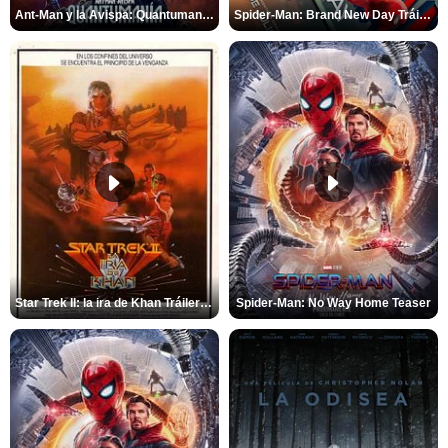
Ant-Man y la Avispa: Quantumanía Tráiler (2)
Spider-Man: Brand New Day Tráiler (3)
Star Trek II: la ira de Khan Tráiler VO
Spider-Man: No Way Home Teaser