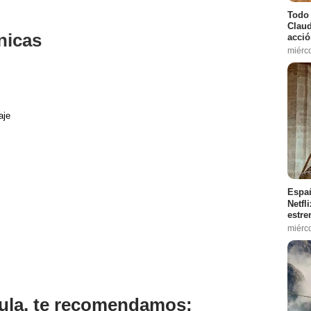
Todo 
Claud
nicas
acció
miérc
aje
Españ
Netfl
estre
miérc
ícula, te recomendamos: