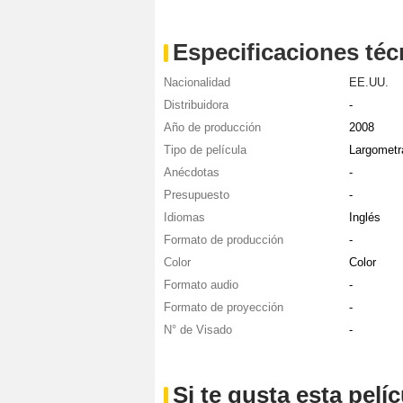
Especificaciones téc
Nacionalidad
EE.UU.
Distribuidora
-
Año de producción
2008
Tipo de película
Largometr
Anécdotas
-
Presupuesto
-
Idiomas
Inglés
Formato de producción
-
Color
Color
Formato audio
-
Formato de proyección
-
N° de Visado
-
Si te gusta esta pel