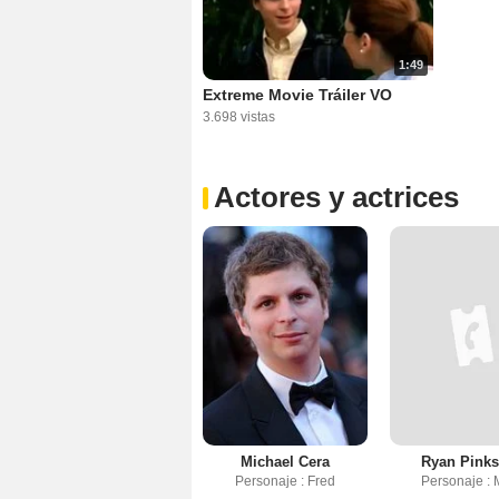
1:49
Extreme Movie Tráiler VO
3.698 vistas
Actores y actrices
Michael Cera
Ryan Pinks
Personaje : Fred
Personaje : 