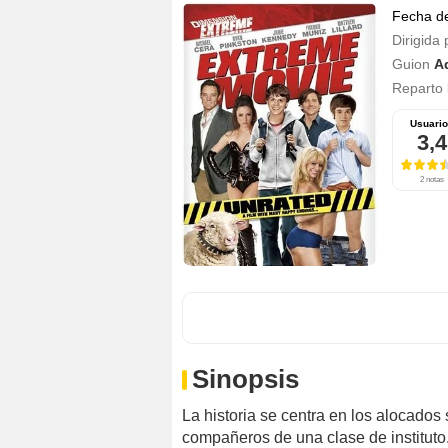
Fecha d
Dirigida 
Guion
A
Reparto
Usuari
3,4
2 notas
Sinopsis
La historia se centra en los alocados
compañeros de una clase de instituto