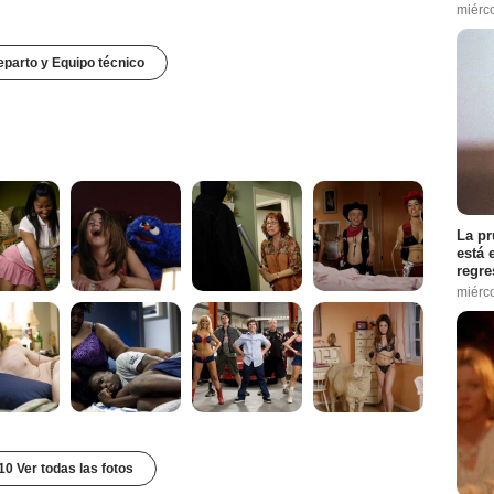
miérc
parto y Equipo técnico
La pr
está 
regre
miérc
10 Ver todas las fotos