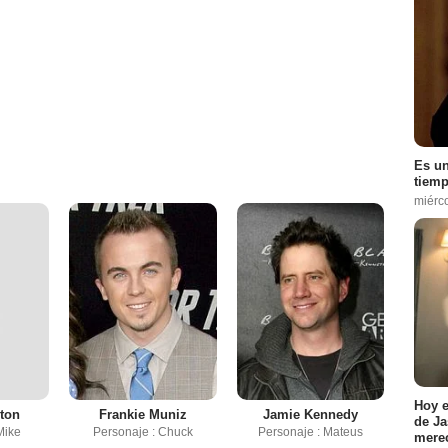
Es un
tiemp
miérc
Hoy e
ton
Frankie Muniz
Jamie Kennedy
de Ja
Mike
Personaje : Chuck
Personaje : Mateus
merec