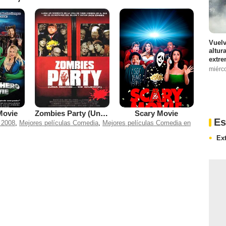
Vuelv
altur
extre
miérc
Movie
Zombies Party (Una noche... de muerte)
Scary Movie
Es
 2008
,
Mejores películas Comedia
,
Mejores películas Comedia en
Ex