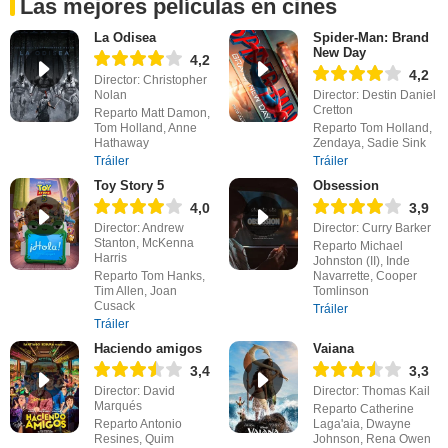
Las mejores películas en cines
La Odisea
Spider-Man: Brand
New Day
4,2
4,2
Director: Christopher
Nolan
Director: Destin Daniel
Cretton
Reparto Matt Damon,
Tom Holland, Anne
Reparto Tom Holland,
Hathaway
Zendaya, Sadie Sink
Tráiler
Tráiler
Toy Story 5
Obsession
4,0
3,9
Director: Andrew
Director: Curry Barker
Stanton, McKenna
Reparto Michael
Harris
Johnston (II), Inde
Reparto Tom Hanks,
Navarrette, Cooper
Tim Allen, Joan
Tomlinson
Cusack
Tráiler
Tráiler
Haciendo amigos
Vaiana
3,4
3,3
Director: David
Director: Thomas Kail
Marqués
Reparto Catherine
Reparto Antonio
Laga'aia, Dwayne
Resines, Quim
Johnson, Rena Owen