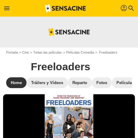
profil
menu
search
Portada
Cine
Todas las películas
Películas Comedia
Freeloaders
Freeloaders
Home
Tráilers y Vídeos
Reparto
Fotos
Películas s