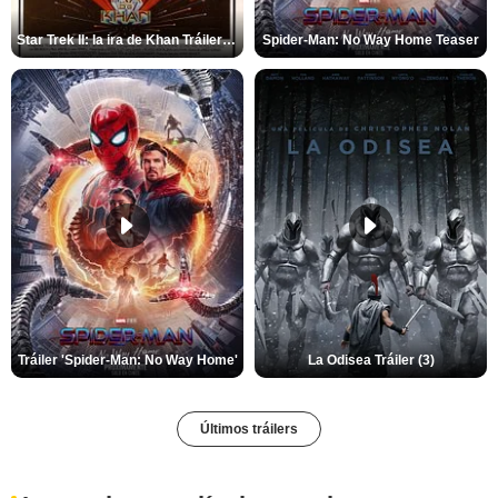
Star Trek II: la ira de Khan Tráiler VO
Spider-Man: No Way Home Teaser
Tráiler 'Spider-Man: No Way Home'
La Odisea Tráiler (3)
Últimos tráilers