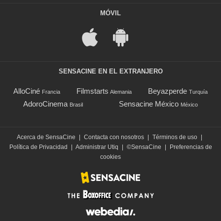
MÓVIL
SENSACINE EN EL EXTRANJERO
AlloCiné
Filmstarts
Beyazperde
Francia
Alemania
Turquía
AdoroCinema
Sensacine México
Brasil
México
Acerca de SensaCine
|
Contacta con nosotros
|
Términos de uso
|
Política de Privacidad
|
Administrar Utiq
|
©SensaCine
|
Preferencias de
cookies