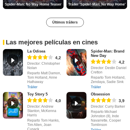
Spider-Man: No Way Home Teaser
Tráiler 'Spider-Man: No Way Home'
Últimos tráilers
Las mejores películas en cines
La Odisea
Spider-Man: Brand
New Day
4,2
4,2
Director: Christopher
Nolan
Director: Destin Daniel
Cretton
Reparto Matt Damon,
Tom Holland, Anne
Reparto Tom Holland,
Hathaway
Zendaya, Sadie Sink
Tráiler
Tráiler
Toy Story 5
Obsession
4,0
3,9
Director: Andrew
Director: Curry Barker
Stanton, McKenna
Reparto Michael
Harris
Johnston (II), Inde
Reparto Tom Hanks,
Navarrette, Cooper
Tim Allen, Joan
Tomlinson
Cusack
Tráiler