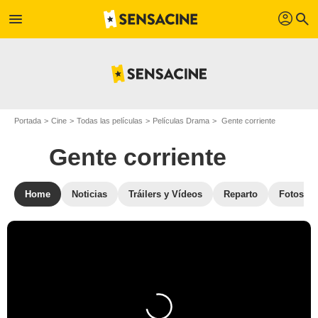
profil
menu
search
Portada
Cine
Todas las películas
Películas Drama
Gente corriente
Gente corriente
Home
Noticias
Tráilers y Vídeos
Reparto
Fotos