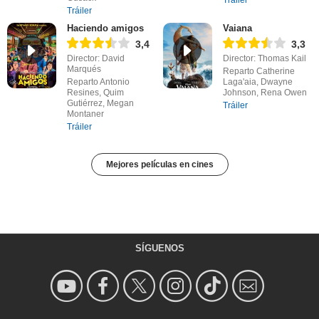
Tráiler
Haciendo amigos
Vaiana
3,4
3,3
Director: David
Director: Thomas Kail
Marqués
Reparto Catherine
Reparto Antonio
Laga'aia, Dwayne
Resines, Quim
Johnson, Rena Owen
Gutiérrez, Megan
Tráiler
Montaner
Tráiler
Mejores películas en cines
SÍGUENOS