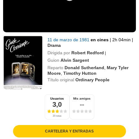
11 de marzo de 1981
en cines
|
2h 04min
|
Drama
Dirigida por
Robert Redford
|
Guion
Alvin Sargent
Reparto
Donald Sutherland
,
Mary Tyler
Moore
,
Timothy Hutton
Título original
Ordinary People
Usuarios
Mis amigos
3,0
--
20 notas
CARTELERA Y ENTRADAS