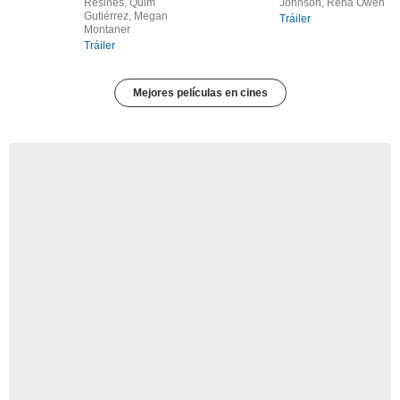
Resines, Quim
Johnson, Rena Owen
Gutiérrez, Megan
Tráiler
Montaner
Tráiler
Mejores películas en cines