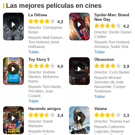
Las mejores películas en cines
La Odisea
Spider-Man: Brand
New Day
4,2
4,2
Director: Christopher
Nolan
Director: Destin Daniel
Cretton
Reparto Matt Damon,
Tom Holland, Anne
Reparto Tom Holland,
Hathaway
Zendaya, Sadie Sink
Tráiler
Tráiler
Toy Story 5
Obsession
4,0
3,9
Director: Andrew
Director: Curry Barker
Stanton, McKenna
Reparto Michael
Harris
Johnston (II), Inde
Reparto Tom Hanks,
Navarrette, Cooper
Tim Allen, Joan
Tomlinson
Cusack
Tráiler
Tráiler
Haciendo amigos
Vaiana
3,4
3,3
Director: David
Director: Thomas Kail
Marqués
Reparto Catherine
Reparto Antonio
Laga'aia, Dwayne