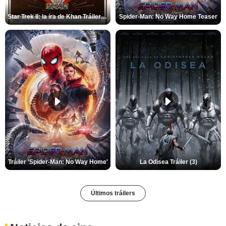
Star Trek II: la ira de Khan Tráiler VO
Spider-Man: No Way Home Teaser
Tráiler 'Spider-Man: No Way Home'
La Odisea Tráiler (3)
Últimos tráilers