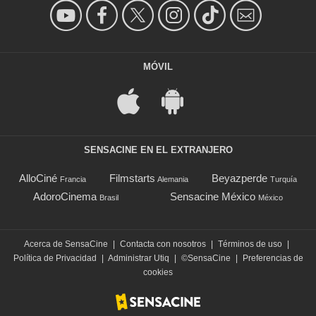
MÓVIL
SENSACINE EN EL EXTRANJERO
AlloCiné
Filmstarts
Beyazperde
Francia
Alemania
Turquía
AdoroCinema
Sensacine México
Brasil
México
Acerca de SensaCine
|
Contacta con nosotros
|
Términos de uso
|
Política de Privacidad
|
Administrar Utiq
|
©SensaCine
|
Preferencias de
cookies