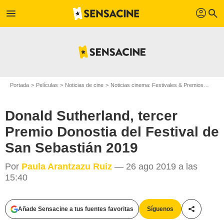
profil
menu
search
Portada
Películas
Noticias de cine
Noticias cinema: Festivales & Premios
Donal
Donald Sutherland, tercer
Premio Donostia del Festival de
San Sebastián 2019
Por
Paula Arantzazu Ruiz
— 26 ago 2019 a las
15:40
Añade Sensacine a tus fuentes favoritas
Síguenos
Compartir