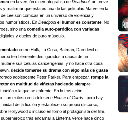
cameo
en la versión cinematográfica de
Deadpool
: un breve
s y reafirmar que esta es una de las películas Marvel en la
 de Lee son cómicas en un universo de violencia y
ños humorísticos. En
Deadpool
el humor es constante
. No
éroes, sino una
comedia auto-paródica con variadas
s digitales y duelos de puro músculo.
ormentado
como Hulk, La Cosa, Batman, Daredevil o
cuerpo terriblemente desfigurados a causa de un
 mutarle sus células cancerígenas, y no hace otra cosa
Spawn,
decide tomarse su drama con algo más de guasa
ondrado adolescente Peter Parker. Para empezar,
rompe la
lector en multitud de viñetas haciendo siempre
ituación a la que se enfrente. En la traslación
 –tan exitoso en la teleserie
House of Cards
– pero hay
unidad de la ficción y establecen su propio discurso,
bre Hollywood o incluso en torno al protagonista del film,
uperheroico tras encarnar a Linterna Verde hace cinco