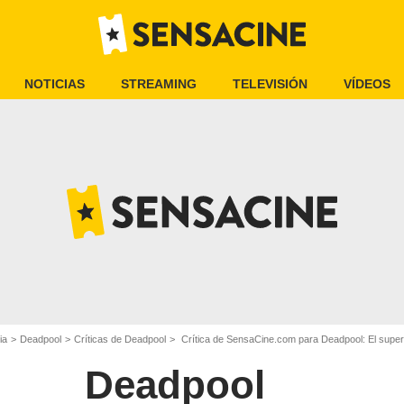
NOTICIAS
STREAMING
TELEVISIÓN
VÍDEOS
ia
Deadpool
Críticas de Deadpool
Crítica de SensaCine.com para Deadpool: El super
Deadpool