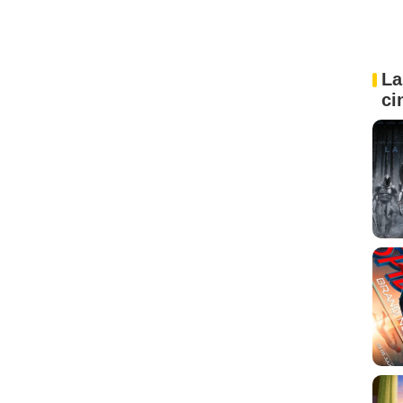
La
ci