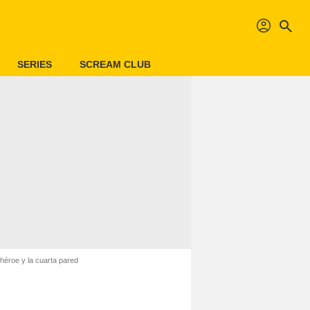
profil
search
SERIES
SCREAM CLUB
héroe y la cuarta pared