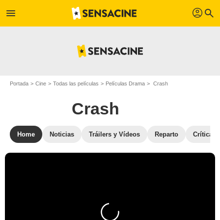
profil
menu
search
Portada
Cine
Todas las películas
Películas Drama
Crash
Crash
Home
Noticias
Tráilers y Vídeos
Reparto
Críticas