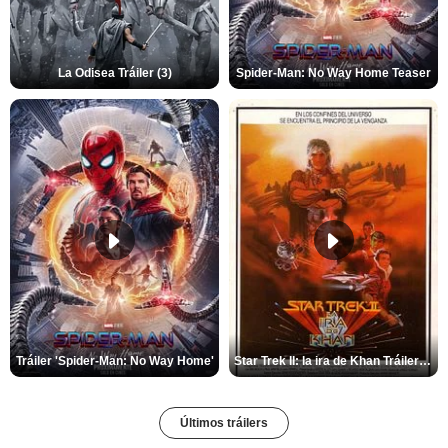
La Odisea Tráiler (3)
Spider-Man: No Way Home Teaser
Tráiler 'Spider-Man: No Way Home'
Star Trek II: la ira de Khan Tráiler VO
Últimos tráilers