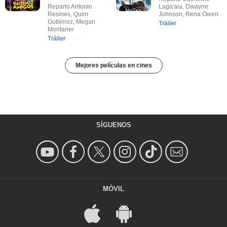
Reparto Antonio
Laga'aia, Dwayne
Resines, Quim
Johnson, Rena Owen
Gutiérrez, Megan
Tráiler
Montaner
Tráiler
Mejores películas en cines
SÍGUENOS
MÓVIL