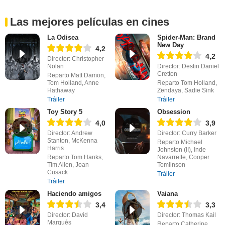
Las mejores películas en cines
La Odisea
Spider-Man: Brand
New Day
4,2
4,2
Director: Christopher
Nolan
Director: Destin Daniel
Cretton
Reparto Matt Damon,
Tom Holland, Anne
Reparto Tom Holland,
Hathaway
Zendaya, Sadie Sink
Tráiler
Tráiler
Toy Story 5
Obsession
4,0
3,9
Director: Andrew
Director: Curry Barker
Stanton, McKenna
Reparto Michael
Harris
Johnston (II), Inde
Reparto Tom Hanks,
Navarrette, Cooper
Tim Allen, Joan
Tomlinson
Cusack
Tráiler
Tráiler
Haciendo amigos
Vaiana
3,4
3,3
Director: David
Director: Thomas Kail
Marqués
Reparto Catherine