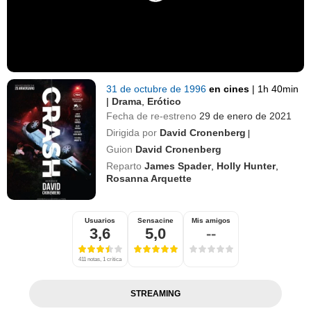
31 de octubre de 1996
en cines
|
1h 40min
|
Drama
,
Erótico
Fecha de re-estreno
29 de enero de 2021
Dirigida por
David Cronenberg
|
Guion
David Cronenberg
Reparto
James Spader
,
Holly Hunter
,
Rosanna Arquette
Usuarios
Sensacine
Mis amigos
3,6
5,0
--
411 notas, 1 crítica
STREAMING