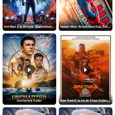
Ant-Man y la Avispa: Quantumanía Tráiler (2)
Spider-Man: Brand New Day Tráiler (3)
Uncharted Trailer
Star Trek II: la ira de Khan Tráiler VO