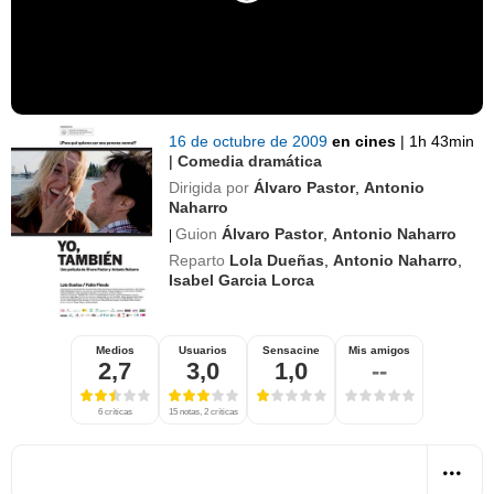
16 de octubre de 2009
en cines
|
1h 43min
|
Comedia dramática
Dirigida por
Álvaro Pastor
,
Antonio
Naharro
Guion
Álvaro Pastor
,
Antonio Naharro
|
Reparto
Lola Dueñas
,
Antonio Naharro
,
Isabel Garcia Lorca
Medios
Usuarios
Sensacine
Mis amigos
2,7
3,0
1,0
--
6 críticas
15 notas, 2 críticas