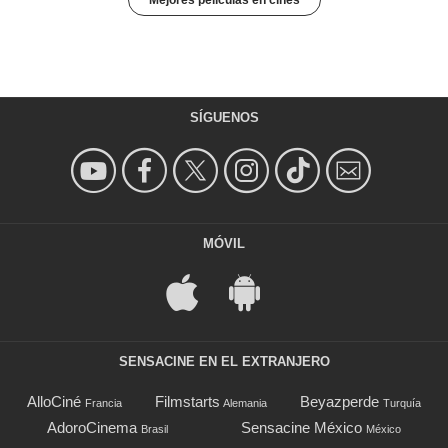
Mejores películas en cines
SÍGUENOS
MÓVIL
SENSACINE EN EL EXTRANJERO
AlloCiné
Filmstarts
Beyazperde
Francia
Alemania
Turquía
AdoroCinema
Sensacine México
Brasil
México