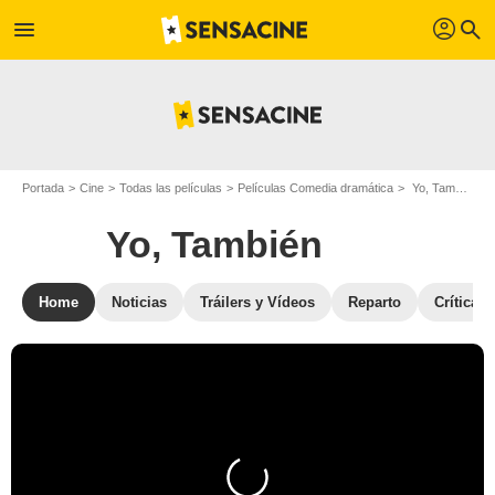
profil
menu
search
Portada
Cine
Todas las películas
Películas Comedia dramática
Yo, También
Yo, También
Home
Noticias
Tráilers y Vídeos
Reparto
Críticas