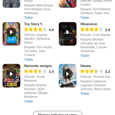
Nolan
Director: Destin Daniel
Cretton
Reparto Matt Damon,
Tom Holland, Anne
Reparto Tom Holland,
Hathaway
Zendaya, Sadie Sink
Tráiler
Tráiler
Toy Story 5
Obsession
4,0
3,9
Director: Andrew
Director: Curry Barker
Stanton, McKenna
Reparto Michael
Harris
Johnston (II), Inde
Reparto Tom Hanks,
Navarrette, Cooper
Tim Allen, Joan
Tomlinson
Cusack
Tráiler
Tráiler
Haciendo amigos
Vaiana
3,4
3,3
Director: David
Director: Thomas Kail
Marqués
Reparto Catherine
Reparto Antonio
Laga'aia, Dwayne
Resines, Quim
Johnson, Rena Owen
Gutiérrez, Megan
Tráiler
Montaner
Tráiler