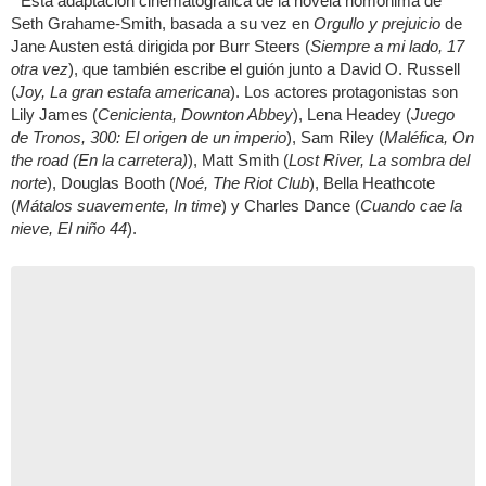
Esta adaptación cinematográfica de la novela homónima de
Seth Grahame-Smith, basada a su vez en
Orgullo y prejuicio
de
Jane Austen está dirigida por Burr Steers (
Siempre a mi lado, 17
otra vez
), que también escribe el guión junto a David O. Russell
(
Joy, La gran estafa americana
). Los actores protagonistas son
Lily James (
Cenicienta, Downton Abbey
), Lena Headey (
Juego
de Tronos, 300: El origen de un imperio
), Sam Riley (
Maléfica, On
the road (En la carretera)
), Matt Smith (
Lost River, La sombra del
norte
), Douglas Booth (
Noé, The Riot Club
), Bella Heathcote
(
Mátalos suavemente, In time
) y Charles Dance (
Cuando cae la
nieve, El niño 44
).