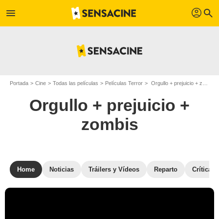
profil
menu
search
Portada
Cine
Todas las películas
Películas Terror
Orgullo + prejuicio + zombis
Orgullo + prejuicio +
zombis
Home
Noticias
Tráilers y Vídeos
Reparto
Críticas