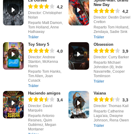
La Odisea
Spider-Man: Brand
New Day
4,2
4,2
Director: Christopher
Nolan
Director: Destin Daniel
Cretton
Reparto Matt Damon,
Tom Holland, Anne
Reparto Tom Holland,
Hathaway
Zendaya, Sadie Sink
Tráiler
Tráiler
Toy Story 5
Obsession
4,0
3,9
Director: Andrew
Director: Curry Barker
Stanton, McKenna
Reparto Michael
Harris
Johnston (II), Inde
Reparto Tom Hanks,
Navarrette, Cooper
Tim Allen, Joan
Tomlinson
Cusack
Tráiler
Tráiler
Haciendo amigos
Vaiana
3,4
3,3
Director: David
Director: Thomas Kail
Marqués
Reparto Catherine
Reparto Antonio
Laga'aia, Dwayne
Resines, Quim
Johnson, Rena Owen
Gutiérrez, Megan
Tráiler
Montaner