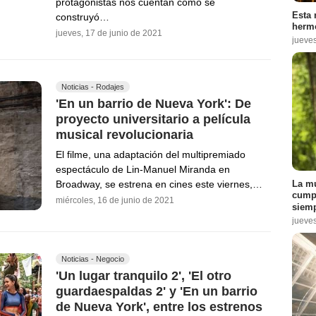
protagonistas nos cuentan cómo se
Esta 
construyó…
hermo
jueves, 17 de junio de 2021
jueve
Noticias - Rodajes
'En un barrio de Nueva York': De
proyecto universitario a película
musical revolucionaria
El filme, una adaptación del multipremiado
espectáculo de Lin-Manuel Miranda en
La mu
Broadway, se estrena en cines este viernes,…
cumpl
miércoles, 16 de junio de 2021
siemp
jueve
Noticias - Negocio
'Un lugar tranquilo 2', 'El otro
guardaespaldas 2' y 'En un barrio
de Nueva York', entre los estrenos