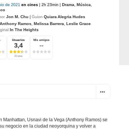
nio de 2021
en cines
|
2h 23min
|
Drama
,
Música
,
ico
por
Jon M. Chu
Guion
Quiara Alegria Hudes
|
Anthony Ramos
,
Melissa Barrera
,
Leslie Grace
iginal
In The Heights
s
Usuarios
Mis amigos
3,4
--
23 notas
en Manhattan, Usnavi de la Vega (Anthony Ramos) se
ar su negocio en la ciudad neoyorquina y volver a