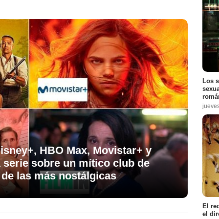
Los s
sexua
román
jueve
Disney+, HBO Max, Movistar+ y
 serie sobre un mítico club de
a de las más nostálgicas
El re
el di