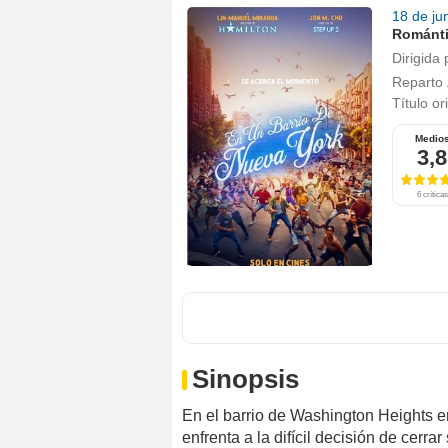
18 de ju
Románt
Dirigida 
Reparto
Título or
Medio
3,8
6 críticas
Sinopsis
En el barrio de Washington Heights 
enfrenta a la difícil decisión de cerr