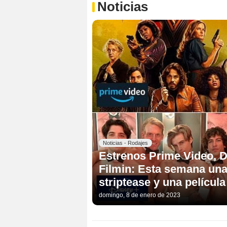
Noticias
Noticias - Rodajes
Estrenos Prime Video, 
Filmin: Esta semana una
striptease y una películ
domingo, 8 de enero de 2023