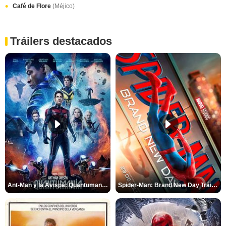
Café de Flore
(Méjico)
Tráilers destacados
Ant-Man y la Avispa: Quantumanía Tráiler (2)
Spider-Man: Brand New Day Tráiler (3)