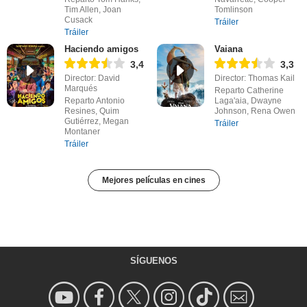
Tim Allen, Joan
Tomlinson
Cusack
Tráiler
Tráiler
Haciendo amigos
Vaiana
3,4
3,3
Director: David
Director: Thomas Kail
Marqués
Reparto Catherine
Reparto Antonio
Laga'aia, Dwayne
Resines, Quim
Johnson, Rena Owen
Gutiérrez, Megan
Tráiler
Montaner
Tráiler
Mejores películas en cines
SÍGUENOS