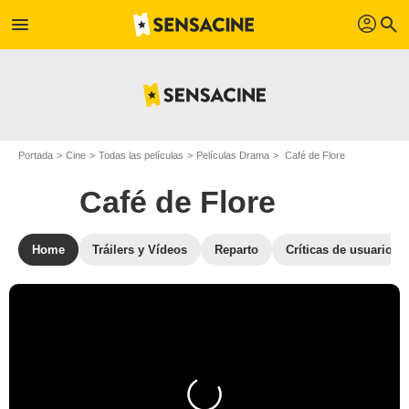
profil
menu
search
Portada
Cine
Todas las películas
Películas Drama
Café de Flore
Café de Flore
Home
Tráilers y Vídeos
Reparto
Críticas de usuarios