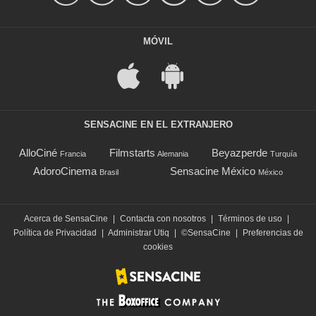
MÓVIL
SENSACINE EN EL EXTRANJERO
AlloCiné
Filmstarts
Beyazperde
Francia
Alemania
Turquía
AdoroCinema
Sensacine México
Brasil
México
Acerca de SensaCine
|
Contacta con nosotros
|
Términos de uso
|
Política de Privacidad
|
Administrar Utiq
|
©SensaCine
|
Preferencias de
cookies