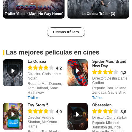
Tráiler 'Spider-Man: No Way Home'
La Odisea Tráiler (3)
Últimos tráilers
Las mejores películas en cines
La Odisea
Spider-Man: Brand
New Day
4,2
4,2
Director: Christopher
Nolan
Director: Destin Daniel
Cretton
Reparto Matt Damon,
Tom Holland, Anne
Reparto Tom Holland,
Hathaway
Zendaya, Sadie Sink
Tráiler
Tráiler
Toy Story 5
Obsession
4,0
3,9
Director: Andrew
Director: Curry Barker
Stanton, McKenna
Reparto Michael
Harris
Johnston (II), Inde
Reparto Tom Hanks,
Navarrette, Cooper