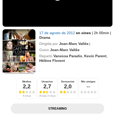
17 de agosto de 2012
en cines
|
2h 00min
|
Drama
Dirigida por
Jean-Marc Vallée
|
Guion
Jean-Marc Vallée
Reparto
Vanessa Paradis
,
Kevin Parent
,
Hélène Florent
Medios
Usuarios
Sensacine
Mis amigos
2,2
2,7
2,0
--
9 críticas
25 notas, 2 críticas
STREAMING