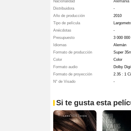
Nacionalidad
Alemania
Distribuidora
-
Año de producción
2010
Tipo de película
Largometr
Anécdotas
-
Presupuesto
3 000 00
Idiomas
Alemán
Formato de producción
Super 35
Color
Color
Formato audio
Dolby Digi
Formato de proyección
2.35 : 1 
N° de Visado
-
Si te gusta esta pel