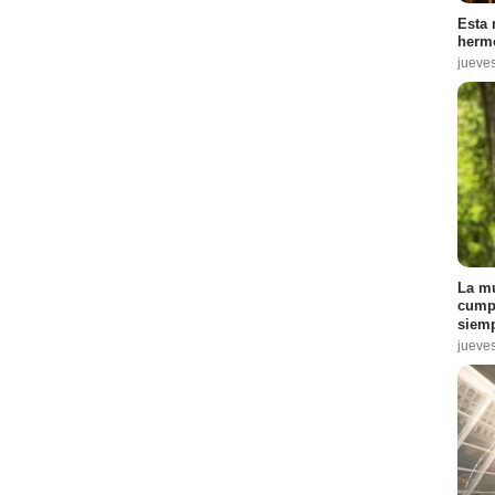
Esta 
hermo
jueve
La mu
cumpl
siemp
jueve