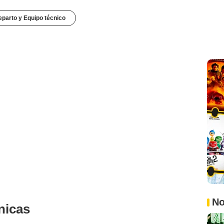
parto y Equipo técnico
No
nicas