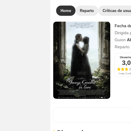
Home
Reparto
Críticas de usu
Fecha d
Dirigida 
Guion
A
Reparto
Usuari
3,0
1 nota, 2 crít