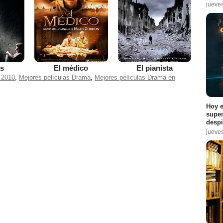
jueve
as
El médico
El pianista
 2010
,
Mejores películas Drama
,
Mejores películas Drama en
Hoy e
super
despi
jueve