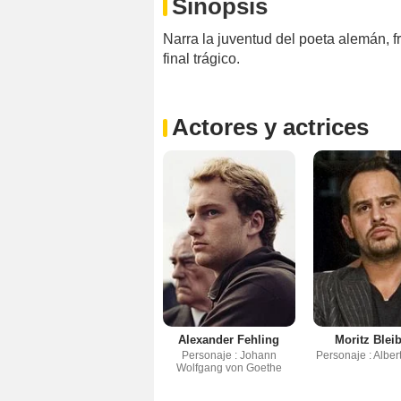
Sinopsis
Narra la juventud del poeta alemán, fr
final trágico.
Actores y actrices
Alexander Fehling
Moritz Bleib
Personaje : Johann
Personaje : Alber
Wolfgang von Goethe