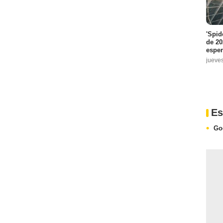
'Spid
de 20
espe
jueve
Es
Go