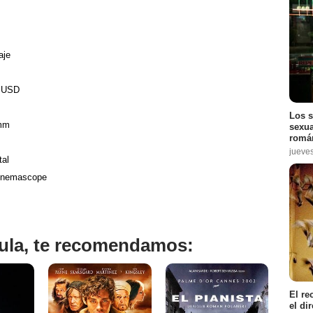
aje
0 USD
Los s
mm
sexua
román
jueve
tal
Cinemascope
ícula, te recomendamos:
El re
el di