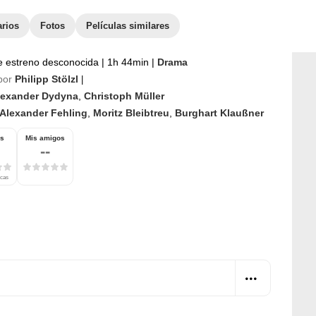
arios
Fotos
Películas similares
e estreno desconocida
|
1h 44min
|
Drama
por
Philipp Stölzl
|
lexander Dydyna
,
Christoph Müller
Alexander Fehling
,
Moritz Bleibtreu
,
Burghart Klaußner
os
Mis amigos
--
icas