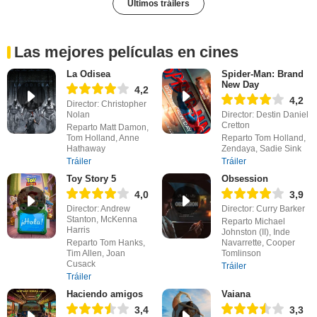
Últimos tráilers
Las mejores películas en cines
La Odisea
Spider-Man: Brand
New Day
4,2
4,2
Director: Christopher
Nolan
Director: Destin Daniel
Cretton
Reparto Matt Damon,
Tom Holland, Anne
Reparto Tom Holland,
Hathaway
Zendaya, Sadie Sink
Tráiler
Tráiler
Toy Story 5
Obsession
4,0
3,9
Director: Andrew
Director: Curry Barker
Stanton, McKenna
Reparto Michael
Harris
Johnston (II), Inde
Reparto Tom Hanks,
Navarrette, Cooper
Tim Allen, Joan
Tomlinson
Cusack
Tráiler
Tráiler
Haciendo amigos
Vaiana
3,4
3,3