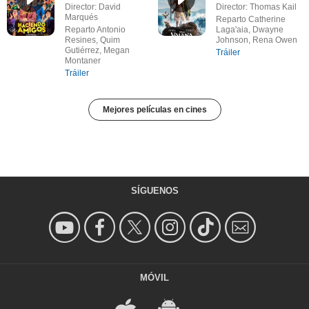
Director: David
Director: Thomas Kail
Marqués
Reparto Catherine
Reparto Antonio
Laga'aia, Dwayne
Resines, Quim
Johnson, Rena Owen
Gutiérrez, Megan
Tráiler
Montaner
Tráiler
Mejores películas en cines
SÍGUENOS
MÓVIL