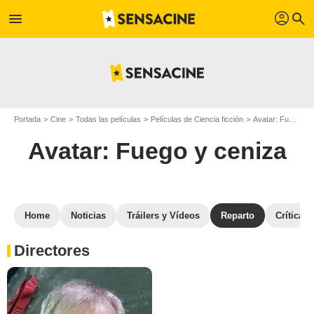
profil
menu
search
Portada
Cine
Todas las películas
Películas de Ciencia ficción
Avatar: Fuego y ceniza
Avatar: Fuego y ceniza
Home
Noticias
Tráilers y Vídeos
Reparto
Críticas
Directores