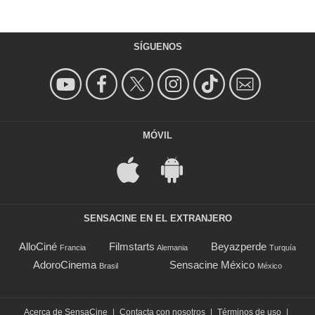
SÍGUENOS
MÓVIL
SENSACINE EN EL EXTRANJERO
AlloCiné
Filmstarts
Beyazperde
Francia
Alemania
Turquía
AdoroCinema
Sensacine México
Brasil
México
Acerca de SensaCine
|
Contacta con nosotros
|
Términos de uso
|