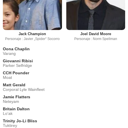
Jack Champion
Joel David Moore
Personaje : Javier „Spider“ Socorro
Personaje : Norm Spellman
Oona Chaplin
Varang
Giovanni Ribisi
Parker Selfridge
CCH Pounder
Moat
Matt Gerald
Corporal Lyle Wainfleet
Jamie Flatters
Neteyam
Britain Dalton
Lo'ak
Trinity Jo-Li Bliss
Tuktirey