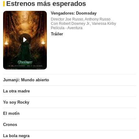
Estrenos más esperados
Vengadores: Doomsday
Director Joe Russo, Anthony Russo
Con Robert Downey Jr., Vanessa Kirby
Película - Aventura
Tráiler
Jumanji: Mundo abierto
La otra madre
Yo soy Rocky
El motín
Cronos
La bola negra