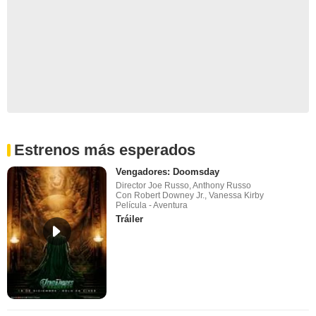
Estrenos más esperados
Vengadores: Doomsday
Director Joe Russo, Anthony Russo
Con Robert Downey Jr., Vanessa Kirby
Película - Aventura
Tráiler