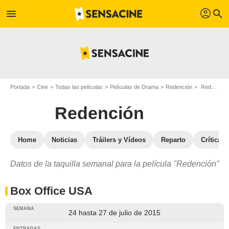
profil
menu
search
Portada
Cine
Todas las películas
Películas de Drama
Redención
Redención : Taquilla
Redención
Home
Noticias
Tráilers y Vídeos
Reparto
Críticas
Datos de la taquilla semanal para la película "Redención"
Box Office USA
24 hasta 27 de julio de 2015