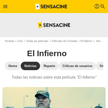
profil
menu
search
Portada
Cine
Todas las películas
Películas de Comedia
El Infierno
Noticias para El Infierno
El Infierno
Home
Noticias
Reparto
Críticas de usuarios
Stre
Todas las noticias sobre esta película "El Infierno"