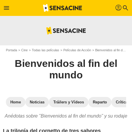
profil
menu
search
Portada
Cine
Todas las películas
Películas de Acción
Bienvenidos al fin del mundo
Bienvenidos al fin del
mundo
Home
Noticias
Tráilers y Vídeos
Reparto
Críticas
Anédotas sobre "Bienvenidos al fin del mundo" y su rodaje
La trilogía del cornetto de tres sabores