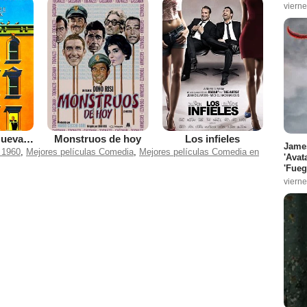
vierne
Historias de Nueva York
Monstruos de hoy
Los infieles
James
 1960
,
Mejores películas Comedia
,
Mejores películas Comedia en
'Avat
'Fueg
vierne