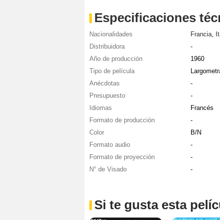
Especificaciones téc
Nacionalidades
Francia
,
It
Distribuidora
-
Año de producción
1960
Tipo de película
Largometr
Anécdotas
-
Presupuesto
-
Idiomas
Francés
Formato de producción
-
Color
B/N
Formato audio
-
Formato de proyección
-
N° de Visado
-
Si te gusta esta pel