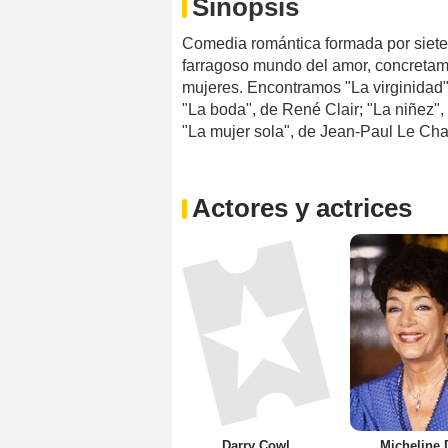
Sinopsis
Comedia romántica formada por siete
farragoso mundo del amor, concretame
mujeres. Encontramos "La virginidad",
"La boda", de René Clair; "La niñez"
"La mujer sola", de Jean-Paul Le Chano
Actores y actrices
Darry Cowl
Micheline 