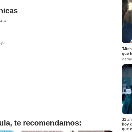
nicas
alia
aje
'Mich
que h
vierne
31 añ
ícula, te recomendamos:
hoy c
que e