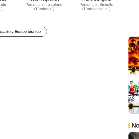
Lulu
Personaje : Le colonel
Personaje : Bichette
')
('L'enfance')
('L'adolescence')
parto y Equipo técnico
No