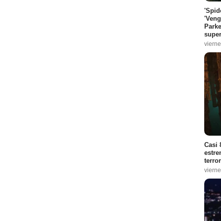
'Spid
'Veng
Parke
super
vierne
Casi 
estre
terro
vierne