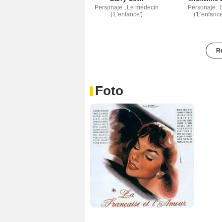
Personaje : Le médecin
Personaje : 
('L'enfance')
('L'enfance
Re
Foto