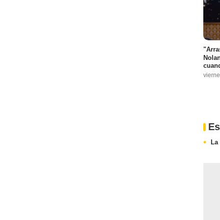
"Arra
Nolan
cuand
vierne
Es
La