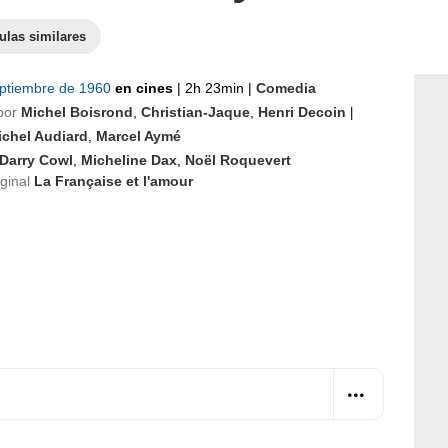
ulas similares
eptiembre de 1960
en cines
|
2h 23min
|
Comedia
por
Michel Boisrond
,
Christian-Jaque
,
Henri Decoin
|
ichel Audiard
,
Marcel Aymé
Darry Cowl
,
Micheline Dax
,
Noël Roquevert
iginal
La Française et l'amour