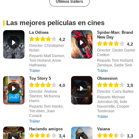
Últimos tráilers
Las mejores películas en cines
La Odisea
Spider-Man: Brand
New Day
4,2
4,2
Director: Christopher
Nolan
Director: Destin Daniel
Cretton
Reparto Matt Damon,
Tom Holland, Anne
Reparto Tom Holland,
Hathaway
Zendaya, Sadie Sink
Tráiler
Tráiler
Toy Story 5
Obsession
4,0
3,9
Director: Andrew
Director: Curry Barker
Stanton, McKenna
Reparto Michael
Harris
Johnston (II), Inde
Reparto Tom Hanks,
Navarrette, Cooper
Tim Allen, Joan
Tomlinson
Cusack
Tráiler
Tráiler
Haciendo amigos
Vaiana
3,4
3,3