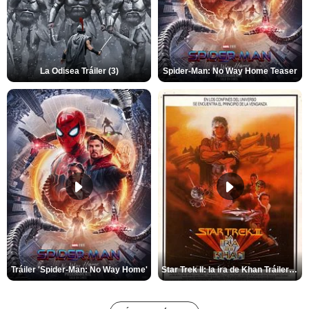
La Odisea Tráiler (3)
Spider-Man: No Way Home Teaser
Tráiler 'Spider-Man: No Way Home'
Star Trek II: la ira de Khan Tráiler VO