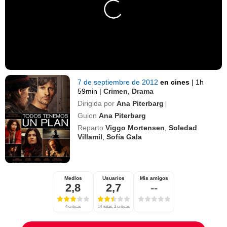
7 de septiembre de 2012
en cines
|
1h
59min
|
Crimen
,
Drama
Dirigida por
Ana Piterbarg
|
Guion
Ana Piterbarg
Reparto
Viggo Mortensen
,
Soledad
Villamil
,
Sofía Gala
Medios
Usuarios
Mis amigos
2,8
2,7
--
4 críticas
14 notas, 2 críticas