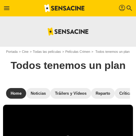
profil
menu
search
Portada
Cine
Todas las películas
Películas Crimen
Todos tenemos un plan
Todos tenemos un plan
Home
Noticias
Tráilers y Vídeos
Reparto
Críticas