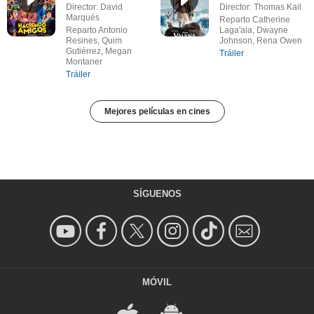
Director: David
Director: Thomas Kail
Marqués
Reparto Catherine
Reparto Antonio
Laga'aia, Dwayne
Resines, Quim
Johnson, Rena Owen
Gutiérrez, Megan
Tráiler
Montaner
Tráiler
Mejores películas en cines
SÍGUENOS
MÓVIL