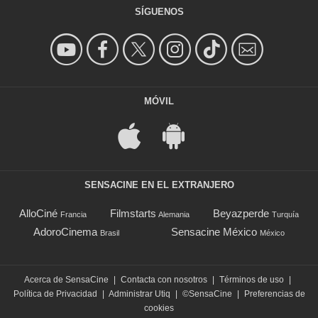
SÍGUENOS
MÓVIL
SENSACINE EN EL EXTRANJERO
AlloCiné
Filmstarts
Beyazperde
Francia
Alemania
Turquía
AdoroCinema
Sensacine México
Brasil
México
Acerca de SensaCine
|
Contacta con nosotros
|
Términos de uso
|
Política de Privacidad
|
Administrar Utiq
|
©SensaCine
|
Preferencias de
cookies