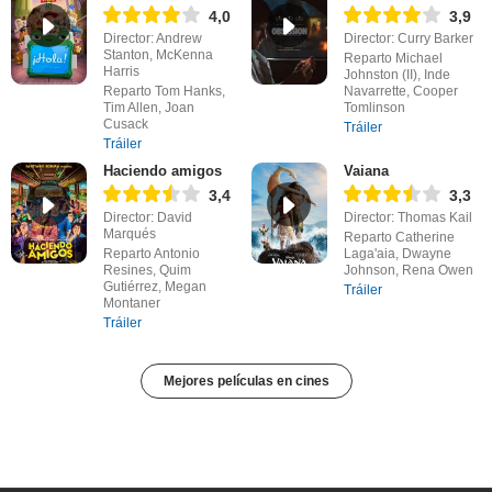
4,0
3,9
Director: Andrew
Director: Curry Barker
Stanton, McKenna
Reparto Michael
Harris
Johnston (II), Inde
Reparto Tom Hanks,
Navarrette, Cooper
Tim Allen, Joan
Tomlinson
Cusack
Tráiler
Tráiler
Haciendo amigos
Vaiana
3,4
3,3
Director: David
Director: Thomas Kail
Marqués
Reparto Catherine
Reparto Antonio
Laga'aia, Dwayne
Resines, Quim
Johnson, Rena Owen
Gutiérrez, Megan
Tráiler
Montaner
Tráiler
Mejores películas en cines