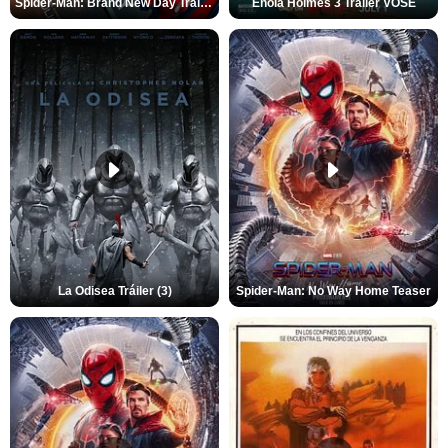
Spider-Man: Brand New Day Tráiler (3)
Enola Holmes 3 Tráiler VOSE
La Odisea Tráiler (3)
Spider-Man: No Way Home Teaser