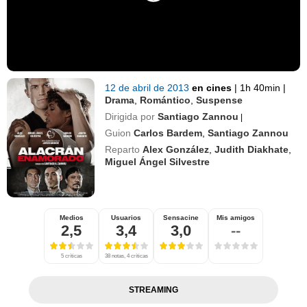
12 de abril de 2013
en cines
|
1h 40min
|
Drama
,
Romántico
,
Suspense
Dirigida por
Santiago Zannou
|
Guion
Carlos Bardem
,
Santiago Zannou
Reparto
Alex González
,
Judith Diakhate
,
Miguel Ángel Silvestre
Medios
Usuarios
Sensacine
Mis amigos
2,5
3,4
3,0
--
5 críticas
38 notas, 4 críticas
STREAMING