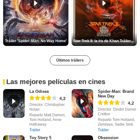
Tráiler 'Spider-Man: No Way Home'
Star Trek II: la ira de Khan Tráiler VO
Últimos tráilers
Las mejores películas en cines
La Odisea
Spider-Man: Brand
New Day
4,2
4,2
Director: Christopher
Nolan
Director: Destin Daniel
Cretton
Reparto Matt Damon,
Tom Holland, Anne
Reparto Tom Holland,
Hathaway
Zendaya, Sadie Sink
Tráiler
Tráiler
Toy Story 5
Obsession