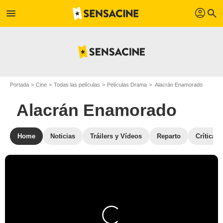
profil
menu
search
Portada
Cine
Todas las películas
Películas Drama
Alacrán Enamorado
Alacrán Enamorado
Home
Noticias
Tráilers y Vídeos
Reparto
Críticas