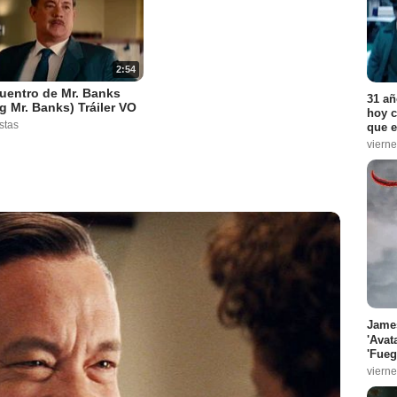
2:54
uentro de Mr. Banks
31 añ
g Mr. Banks) Tráiler VO
hoy c
stas
que e
vierne
James
'Avat
'Fueg
vierne