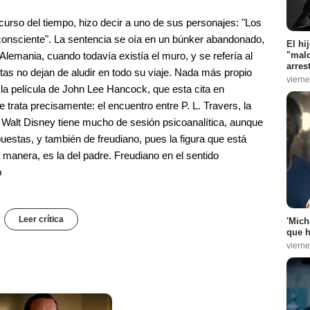
rso del tiempo, hizo decir a uno de sus personajes: "Los
onsciente". La sentencia se oía en un búnker abandonado,
El hi
 Alemania, cuando todavía existía el muro, y se refería al
"mald
arres
stas no dejan de aludir en todo su viaje. Nada más propio
vierne
la película de John Lee Hancock, que esta cita en
trata precisamente: el encuentro entre P. L. Travers, la
Walt Disney tiene mucho de sesión psicoanalítica, aunque
estas, y también de freudiano, pues la figura que está
 manera, es la del padre. Freudiano en el sentido
p
Leer crítica
'Mich
que h
vierne