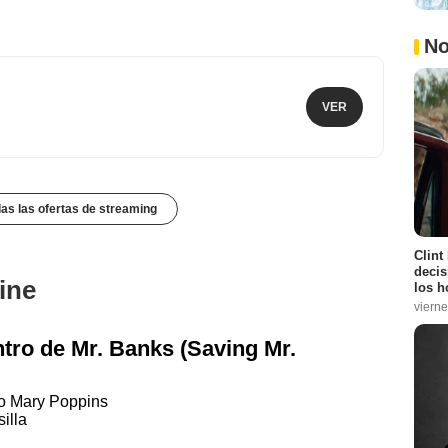
No
VER
das las ofertas de streaming
Clint
decis
ine
los h
vierne
tro de Mr. Banks (Saving Mr.
o Mary Poppins
illa