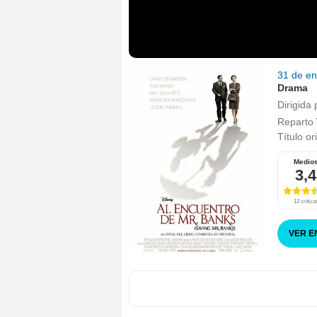
31 de e
Drama
Dirigida 
Reparto
Título or
Medio
3,4
12 crítica
VER E