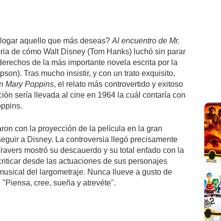
 logar aquello que más deseas?
Al encuentro de Mr.
oria de cómo Walt Disney (Tom Hanks) luchó sin parar
derechos de la más importante novela escrita por la
on). Tras mucho insistir, y con un trato exquisito,
on
Mary Poppins
, el relato más controvertido y exitoso
ición sería llevada al cine en 1964 la cuál contaría con
oppins.
on con la proyección de la película en la gran
nseguir a Disney. La controversia llegó precisamente
 Travers mostró su descauerdo y su total enfado con la
criticar desde las actuaciones de sus personajes
usical del largometraje. Nunca llueve a gusto de
"Piensa, cree, sueña y atrevéte".