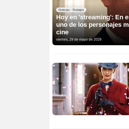
Noticias - Rodajes
Hoy en 'streaming': En e
uno de los personajes má
cine
viernes, 29 de mayo de 2026