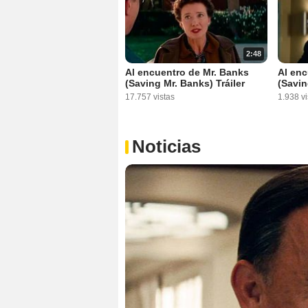
2:48
Al encuentro de Mr. Banks
Al enc
(Saving Mr. Banks) Tráiler
(Savin
17.757 vistas
1.938 vi
Noticias